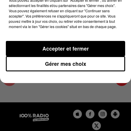
Vous pouvez accepter en cliquant sur "Accepter et fermer", ou affiner en
26 juin 2024 - 4 min 9 sec
sélectionnant les finalités et/ou partenaires dans "Gérer mes choix".
Vous pouvez également refuser en cliquant sur "Continuer sans
LES INFOS DE L'AUDE DU 26/06/2024 À
accepter". Vos préférences ne s'appliqueront que pour ce site. Vous
07H30
pouvez mettre à jour vos choix, ou retirer votre consentement à tout
moment via le lien "Gérer les cookies" situé en bas de chaque page.
Les infos de l'Aude
Accepter et fermer
Gérer mes choix