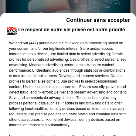
Continuer sans accepter
Le respect de votre vie privée est notre priorité
We and
our (447) partners
do the following data processing based on
your consent and/or our legitimate interest: Store and/or access
information on a device; Use limited data to select advertising; Create
profiles for personalised advertising; Use profiles to select personalised
advertising; Measure advertising performance; Measure content
performance; Understand audiences through statistics or combinations
of data from different sources; Develop and improve services; Create
profiles to personalise content; Use profiles to select personalised
content; Use limited data to select content; Ensure security, prevent and
Lecture (4 min 9 sec)
detect fraud, and fix errors; Deliver and present advertising and content;
Save and communicate privacy choices. These technologies may
process personal data such as IP address and browsing data to offer
following functionalities: Identify devices based on information actively
requested; Use precise geolocation data; Match and combine data from
100%
other data sources; Link different devices; Identify devices based on
information transmitted automatically.
100% Radio les infos de l'Aude