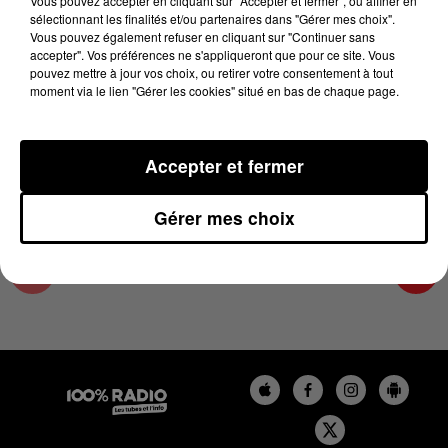
Vous pouvez accepter en cliquant sur "Accepter et fermer", ou affiner en
25 novembre 2024 - 4 min 18 sec
sélectionnant les finalités et/ou partenaires dans "Gérer mes choix".
Vous pouvez également refuser en cliquant sur "Continuer sans
LES INFOS DE L'AUDE DU 25/11/2024 À
accepter". Vos préférences ne s'appliqueront que pour ce site. Vous
08H59
pouvez mettre à jour vos choix, ou retirer votre consentement à tout
moment via le lien "Gérer les cookies" situé en bas de chaque page.
Les infos de l'Aude
Accepter et fermer
Gérer mes choix