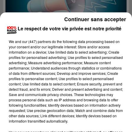
Continuer sans accepter
Le respect de votre vie privée est notre priorité
We and
our (447) partners
do the following data processing based on
your consent and/or our legitimate interest: Store and/or access
information on a device; Use limited data to select advertising; Create
profiles for personalised advertising; Use profiles to select personalised
advertising; Measure advertising performance; Measure content
performance; Understand audiences through statistics or combinations
of data from different sources; Develop and improve services; Create
profiles to personalise content; Use profiles to select personalised
content; Use limited data to select content; Ensure security, prevent and
Lecture (4 min 18 sec)
detect fraud, and fix errors; Deliver and present advertising and content;
Save and communicate privacy choices. These technologies may
process personal data such as IP address and browsing data to offer
following functionalities: Identify devices based on information actively
requested; Use precise geolocation data; Match and combine data from
100%
other data sources; Link different devices; Identify devices based on
information transmitted automatically.
100% Radio les infos de l'Aude