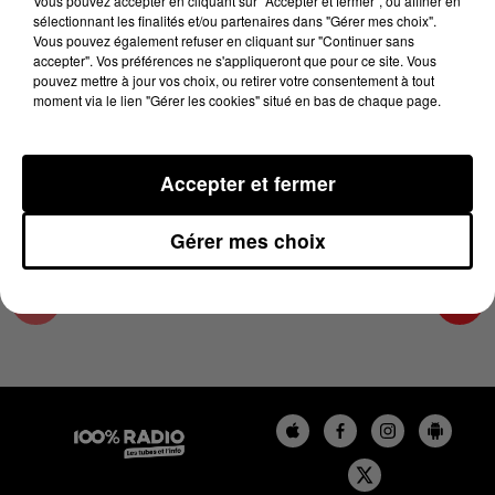
Vous pouvez accepter en cliquant sur "Accepter et fermer", ou affiner en
25 mai 2023 - 2 min 16 sec
sélectionnant les finalités et/ou partenaires dans "Gérer mes choix".
Vous pouvez également refuser en cliquant sur "Continuer sans
LES INFOS DE L'AUDE DU 25/05/2023 À
accepter". Vos préférences ne s'appliqueront que pour ce site. Vous
10H00
pouvez mettre à jour vos choix, ou retirer votre consentement à tout
moment via le lien "Gérer les cookies" situé en bas de chaque page.
Les infos de l'Aude
Accepter et fermer
Gérer mes choix