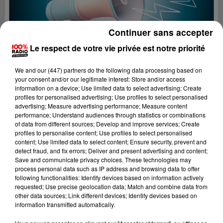
Continuer sans accepter
Le respect de votre vie privée est notre priorité
We and
our (447) partners
do the following data processing based on
your consent and/or our legitimate interest: Store and/or access
information on a device; Use limited data to select advertising; Create
profiles for personalised advertising; Use profiles to select personalised
advertising; Measure advertising performance; Measure content
performance; Understand audiences through statistics or combinations
of data from different sources; Develop and improve services; Create
profiles to personalise content; Use profiles to select personalised
content; Use limited data to select content; Ensure security, prevent and
Lecture (2 min 16 sec)
detect fraud, and fix errors; Deliver and present advertising and content;
Save and communicate privacy choices. These technologies may
process personal data such as IP address and browsing data to offer
following functionalities: Identify devices based on information actively
requested; Use precise geolocation data; Match and combine data from
100%
other data sources; Link different devices; Identify devices based on
information transmitted automatically.
Les infos de l'Aude