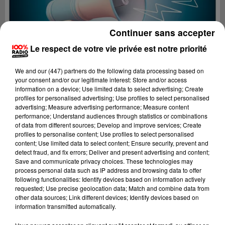
Continuer sans accepter
Le respect de votre vie privée est notre priorité
We and
our (447) partners
do the following data processing based on
your consent and/or our legitimate interest: Store and/or access
information on a device; Use limited data to select advertising; Create
profiles for personalised advertising; Use profiles to select personalised
advertising; Measure advertising performance; Measure content
performance; Understand audiences through statistics or combinations
of data from different sources; Develop and improve services; Create
profiles to personalise content; Use profiles to select personalised
content; Use limited data to select content; Ensure security, prevent and
Lecture (4 min 53 sec)
detect fraud, and fix errors; Deliver and present advertising and content;
Save and communicate privacy choices. These technologies may
process personal data such as IP address and browsing data to offer
following functionalities: Identify devices based on information actively
requested; Use precise geolocation data; Match and combine data from
100%
other data sources; Link different devices; Identify devices based on
information transmitted automatically.
100% Radio les infos de l'Aude