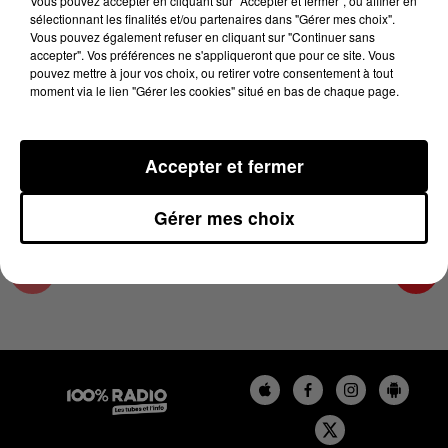
Vous pouvez accepter en cliquant sur "Accepter et fermer", ou affiner en
25 avril 2024 - 4 min 53 sec
sélectionnant les finalités et/ou partenaires dans "Gérer mes choix".
Vous pouvez également refuser en cliquant sur "Continuer sans
LES INFOS DE L'AUDE DU 25/04/2024 À
accepter". Vos préférences ne s'appliqueront que pour ce site. Vous
18H00
pouvez mettre à jour vos choix, ou retirer votre consentement à tout
moment via le lien "Gérer les cookies" situé en bas de chaque page.
Les infos de l'Aude
Accepter et fermer
Gérer mes choix