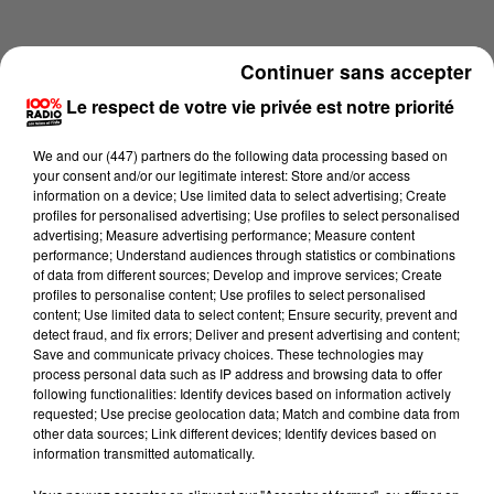
Continuer sans accepter
Le respect de votre vie privée est notre priorité
We and
our (447) partners
do the following data processing based on
your consent and/or our legitimate interest: Store and/or access
information on a device; Use limited data to select advertising; Create
profiles for personalised advertising; Use profiles to select personalised
advertising; Measure advertising performance; Measure content
performance; Understand audiences through statistics or combinations
of data from different sources; Develop and improve services; Create
profiles to personalise content; Use profiles to select personalised
content; Use limited data to select content; Ensure security, prevent and
Lecture (4 min 13 sec)
detect fraud, and fix errors; Deliver and present advertising and content;
Save and communicate privacy choices. These technologies may
process personal data such as IP address and browsing data to offer
following functionalities: Identify devices based on information actively
requested; Use precise geolocation data; Match and combine data from
100%
other data sources; Link different devices; Identify devices based on
information transmitted automatically.
100% Radio les infos de l'Aude