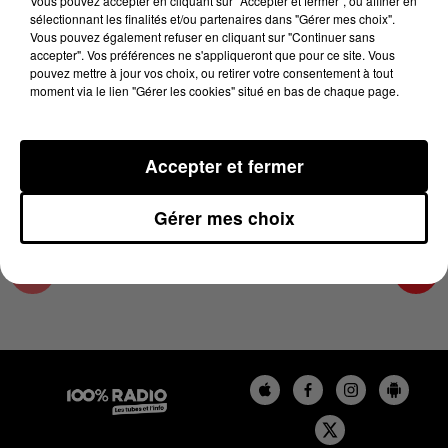
Vous pouvez accepter en cliquant sur "Accepter et fermer", ou affiner en
25 mars 2025 - 4 min 13 sec
sélectionnant les finalités et/ou partenaires dans "Gérer mes choix".
Vous pouvez également refuser en cliquant sur "Continuer sans
LES INFOS DE L'AUDE DU 25/03/2025 À
accepter". Vos préférences ne s'appliqueront que pour ce site. Vous
07H00
pouvez mettre à jour vos choix, ou retirer votre consentement à tout
moment via le lien "Gérer les cookies" situé en bas de chaque page.
Les infos de l'Aude
Accepter et fermer
Gérer mes choix