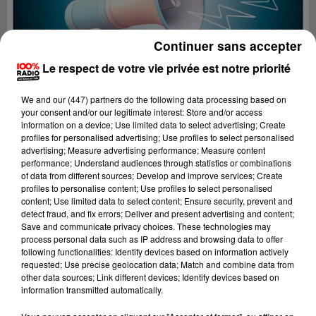
Continuer sans accepter
Le respect de votre vie privée est notre priorité
We and
our (447) partners
do the following data processing based on
your consent and/or our legitimate interest: Store and/or access
information on a device; Use limited data to select advertising; Create
profiles for personalised advertising; Use profiles to select personalised
advertising; Measure advertising performance; Measure content
performance; Understand audiences through statistics or combinations
of data from different sources; Develop and improve services; Create
profiles to personalise content; Use profiles to select personalised
content; Use limited data to select content; Ensure security, prevent and
Lecture (2 min 22 sec)
detect fraud, and fix errors; Deliver and present advertising and content;
Save and communicate privacy choices. These technologies may
process personal data such as IP address and browsing data to offer
following functionalities: Identify devices based on information actively
requested; Use precise geolocation data; Match and combine data from
100%
other data sources; Link different devices; Identify devices based on
information transmitted automatically.
100% Radio les infos de l'Aude