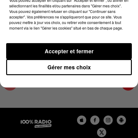
Vous pouvez accepter en cliquant sur "Accepter et fermer", ou affiner en
25 mars 2024 - 2 min 22 sec
sélectionnant les finalités et/ou partenaires dans "Gérer mes choix".
Vous pouvez également refuser en cliquant sur "Continuer sans
LES INFOS DE L'AUDE DU 25/03/2024 À
accepter". Vos préférences ne s'appliqueront que pour ce site. Vous
15H00
pouvez mettre à jour vos choix, ou retirer votre consentement à tout
moment via le lien "Gérer les cookies" situé en bas de chaque page.
Les infos de l'Aude
Accepter et fermer
Gérer mes choix