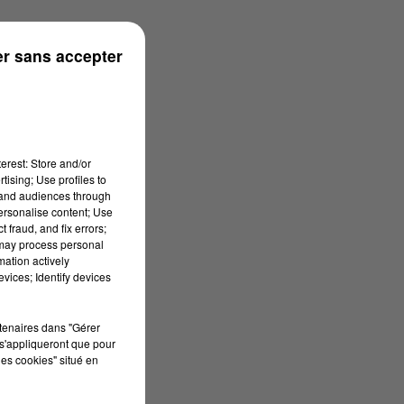
 07h29
r sans accepter
erest: Store and/or
tising; Use profiles to
tand audiences through
personalise content; Use
 fraud, and fix errors;
 may process personal
mation actively
vices; Identify devices
rtenaires dans "Gérer
s'appliqueront que pour
les cookies" situé en