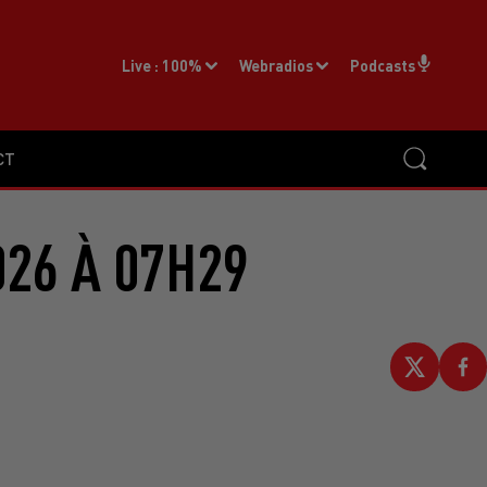
Live :
100%
Webradios
Podcasts
CT
026 À 07H29