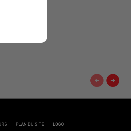
URS
PLAN DU SITE
LOGO