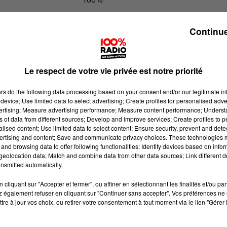
Les infos de l'Aude du 24/06/2026 à
Continue
Le respect de votre vie privée est notre priorité
ers
do the following data processing based on your consent and/or our legitimate int
device; Use limited data to select advertising; Create profiles for personalised adver
vertising; Measure advertising performance; Measure content performance; Unders
ns of data from different sources; Develop and improve services; Create profiles to 
alised content; Use limited data to select content; Ensure security, prevent and detect
ertising and content; Save and communicate privacy choices. These technologies
and browsing data to offer following functionalities: Identify devices based on infor
eolocation data; Match and combine data from other data sources; Link different de
nsmitted automatically.
cliquant sur "Accepter et fermer", ou affiner en sélectionnant les finalités et/ou pa
 également refuser en cliquant sur "Continuer sans accepter". Vos préférences ne 
tre à jour vos choix, ou retirer votre consentement à tout moment via le lien "Gérer 