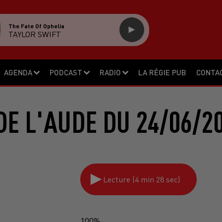
The Fate Of Ophelia
TAYLOR SWIFT
AGENDA
PODCAST
RADIO
LA RÉGIE PUB
CONTA
DE L'AUDE DU 24/06/2
Lecture (4 min 28 sec)
100%