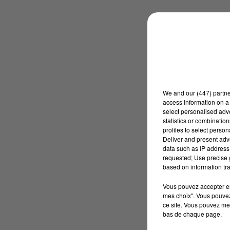
We and
our (447) partn
access information on a 
select personalised ad
statistics or combinatio
profiles to select person
Deliver and present adv
data such as IP address 
requested; Use precise g
based on information tra
Vous pouvez accepter en 
mes choix". Vous pouvez
ce site. Vous pouvez met
bas de chaque page.