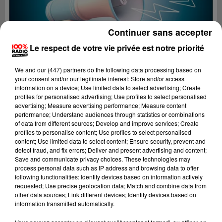
Continuer sans accepter
Le respect de votre vie privée est notre priorité
We and
our (447) partners
do the following data processing based on
your consent and/or our legitimate interest: Store and/or access
information on a device; Use limited data to select advertising; Create
profiles for personalised advertising; Use profiles to select personalised
advertising; Measure advertising performance; Measure content
performance; Understand audiences through statistics or combinations
of data from different sources; Develop and improve services; Create
profiles to personalise content; Use profiles to select personalised
content; Use limited data to select content; Ensure security, prevent and
Lecture (2 min 22 sec)
detect fraud, and fix errors; Deliver and present advertising and content;
Save and communicate privacy choices. These technologies may
process personal data such as IP address and browsing data to offer
following functionalities: Identify devices based on information actively
requested; Use precise geolocation data; Match and combine data from
100%
other data sources; Link different devices; Identify devices based on
information transmitted automatically.
100% Radio les infos de l'Aude