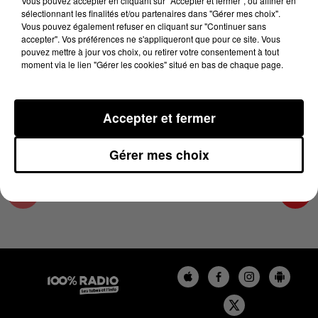
Vous pouvez accepter en cliquant sur "Accepter et fermer", ou affiner en
24 mai 2024 - 2 min 22 sec
sélectionnant les finalités et/ou partenaires dans "Gérer mes choix".
Vous pouvez également refuser en cliquant sur "Continuer sans
LES INFOS DE L'AUDE DU 24/05/2024 À
accepter". Vos préférences ne s'appliqueront que pour ce site. Vous
14H00
pouvez mettre à jour vos choix, ou retirer votre consentement à tout
moment via le lien "Gérer les cookies" situé en bas de chaque page.
Les infos de l'Aude
Accepter et fermer
Gérer mes choix