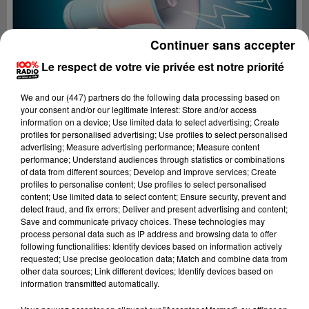
Continuer sans accepter
Le respect de votre vie privée est notre priorité
We and
our (447) partners
do the following data processing based on
your consent and/or our legitimate interest: Store and/or access
information on a device; Use limited data to select advertising; Create
profiles for personalised advertising; Use profiles to select personalised
advertising; Measure advertising performance; Measure content
performance; Understand audiences through statistics or combinations
of data from different sources; Develop and improve services; Create
profiles to personalise content; Use profiles to select personalised
content; Use limited data to select content; Ensure security, prevent and
Lecture (2 min 22 sec)
detect fraud, and fix errors; Deliver and present advertising and content;
Save and communicate privacy choices. These technologies may
process personal data such as IP address and browsing data to offer
following functionalities: Identify devices based on information actively
requested; Use precise geolocation data; Match and combine data from
100%
other data sources; Link different devices; Identify devices based on
information transmitted automatically.
100% Radio les infos de l'Aude