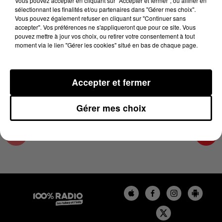
Vous pouvez accepter en cliquant sur "Accepter et fermer", ou affiner en
24 avril 2024 - 2 min 22 sec
sélectionnant les finalités et/ou partenaires dans "Gérer mes choix".
Vous pouvez également refuser en cliquant sur "Continuer sans
LES INFOS DE L'AUDE DU 24/04/2024 À
accepter". Vos préférences ne s'appliqueront que pour ce site. Vous
15H00
pouvez mettre à jour vos choix, ou retirer votre consentement à tout
moment via le lien "Gérer les cookies" situé en bas de chaque page.
Les infos de l'Aude
Accepter et fermer
Gérer mes choix