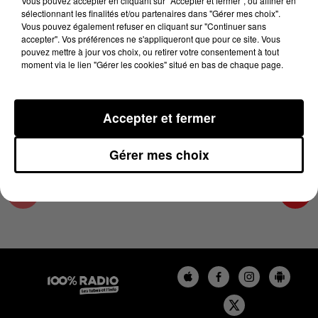
Vous pouvez accepter en cliquant sur "Accepter et fermer", ou affiner en
24 février 2025 - 2 min 14 sec
sélectionnant les finalités et/ou partenaires dans "Gérer mes choix".
Vous pouvez également refuser en cliquant sur "Continuer sans
LES INFOS DE L'AUDE DU 24/02/2025 À
accepter". Vos préférences ne s'appliqueront que pour ce site. Vous
09H59
pouvez mettre à jour vos choix, ou retirer votre consentement à tout
moment via le lien "Gérer les cookies" situé en bas de chaque page.
Les infos de l'Aude
Accepter et fermer
Gérer mes choix