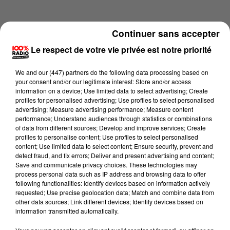
Continuer sans accepter
Le respect de votre vie privée est notre priorité
We and
our (447) partners
do the following data processing based on
your consent and/or our legitimate interest: Store and/or access
information on a device; Use limited data to select advertising; Create
profiles for personalised advertising; Use profiles to select personalised
advertising; Measure advertising performance; Measure content
performance; Understand audiences through statistics or combinations
of data from different sources; Develop and improve services; Create
profiles to personalise content; Use profiles to select personalised
content; Use limited data to select content; Ensure security, prevent and
Lecture (2 min 14 sec)
detect fraud, and fix errors; Deliver and present advertising and content;
Save and communicate privacy choices. These technologies may
process personal data such as IP address and browsing data to offer
following functionalities: Identify devices based on information actively
requested; Use precise geolocation data; Match and combine data from
100%
other data sources; Link different devices; Identify devices based on
information transmitted automatically.
100% Radio les infos de l'Aude