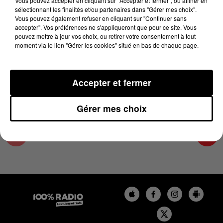
Vous pouvez accepter en cliquant sur "Accepter et fermer", ou affiner en
23 octobre 2024 - 4 min 19 sec
sélectionnant les finalités et/ou partenaires dans "Gérer mes choix".
Vous pouvez également refuser en cliquant sur "Continuer sans
LES INFOS DE L'AUDE DU 23/10/2024 À
accepter". Vos préférences ne s'appliqueront que pour ce site. Vous
08H58
pouvez mettre à jour vos choix, ou retirer votre consentement à tout
moment via le lien "Gérer les cookies" situé en bas de chaque page.
Les infos de l'Aude
Accepter et fermer
Gérer mes choix