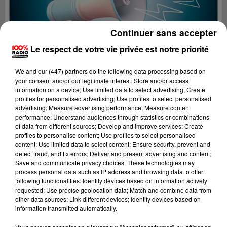
Continuer sans accepter
Le respect de votre vie privée est notre priorité
We and
our (447) partners
do the following data processing based on
your consent and/or our legitimate interest: Store and/or access
information on a device; Use limited data to select advertising; Create
profiles for personalised advertising; Use profiles to select personalised
advertising; Measure advertising performance; Measure content
performance; Understand audiences through statistics or combinations
of data from different sources; Develop and improve services; Create
profiles to personalise content; Use profiles to select personalised
content; Use limited data to select content; Ensure security, prevent and
Lecture (4 min 19 sec)
detect fraud, and fix errors; Deliver and present advertising and content;
Save and communicate privacy choices. These technologies may
process personal data such as IP address and browsing data to offer
following functionalities: Identify devices based on information actively
requested; Use precise geolocation data; Match and combine data from
100%
other data sources; Link different devices; Identify devices based on
information transmitted automatically.
100% Radio les infos de l'Aude