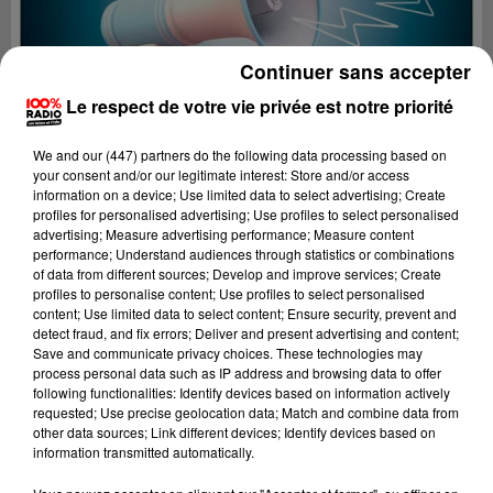
Continuer sans accepter
Le respect de votre vie privée est notre priorité
We and
our (447) partners
do the following data processing based on
your consent and/or our legitimate interest: Store and/or access
information on a device; Use limited data to select advertising; Create
profiles for personalised advertising; Use profiles to select personalised
advertising; Measure advertising performance; Measure content
performance; Understand audiences through statistics or combinations
of data from different sources; Develop and improve services; Create
profiles to personalise content; Use profiles to select personalised
content; Use limited data to select content; Ensure security, prevent and
Lecture (4 min 24 sec)
detect fraud, and fix errors; Deliver and present advertising and content;
Save and communicate privacy choices. These technologies may
process personal data such as IP address and browsing data to offer
following functionalities: Identify devices based on information actively
requested; Use precise geolocation data; Match and combine data from
100%
other data sources; Link different devices; Identify devices based on
information transmitted automatically.
100% Radio les infos de l'Aude