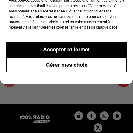
Vous pouvez accepter en cliquant sur "Accepter et fermer", ou affiner en
22 novembre 2024 - 4 min 24 sec
sélectionnant les finalités et/ou partenaires dans "Gérer mes choix".
Vous pouvez également refuser en cliquant sur "Continuer sans
LES INFOS DE L'AUDE DU 22/11/2024 À
accepter". Vos préférences ne s'appliqueront que pour ce site. Vous
07H00
pouvez mettre à jour vos choix, ou retirer votre consentement à tout
moment via le lien "Gérer les cookies" situé en bas de chaque page.
Les infos de l'Aude
Accepter et fermer
Gérer mes choix