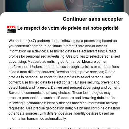
Continuer sans accepter
Le respect de votre vie privée est notre priorité
We and
our (447) partners
do the following data processing based on
your consent and/or our legitimate interest: Store and/or access
information on a device; Use limited data to select advertising; Create
profiles for personalised advertising; Use profiles to select personalised
advertising; Measure advertising performance; Measure content
performance; Understand audiences through statistics or combinations
of data from different sources; Develop and improve services; Create
profiles to personalise content; Use profiles to select personalised
content; Use limited data to select content; Ensure security, prevent and
Lecture (4 min 19 sec)
detect fraud, and fix errors; Deliver and present advertising and content;
Save and communicate privacy choices. These technologies may
process personal data such as IP address and browsing data to offer
following functionalities: Identify devices based on information actively
requested; Use precise geolocation data; Match and combine data from
100%
other data sources; Link different devices; Identify devices based on
information transmitted automatically.
100% radio les infos de l'Aude