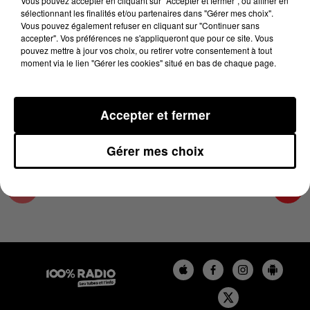
Vous pouvez accepter en cliquant sur "Accepter et fermer", ou affiner en
22 juin 2023 - 4 min 19 sec
sélectionnant les finalités et/ou partenaires dans "Gérer mes choix".
Vous pouvez également refuser en cliquant sur "Continuer sans
LES INFOS DE L'AUDE DU 22/06/2023 À
accepter". Vos préférences ne s'appliqueront que pour ce site. Vous
08H59
pouvez mettre à jour vos choix, ou retirer votre consentement à tout
moment via le lien "Gérer les cookies" situé en bas de chaque page.
Les infos de l'Aude
Accepter et fermer
Gérer mes choix