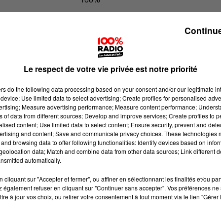
Les infos de l'Aude du 22/05/2026 à
Continue
Le respect de votre vie privée est notre priorité
ers
do the following data processing based on your consent and/or our legitimate int
device; Use limited data to select advertising; Create profiles for personalised adver
vertising; Measure advertising performance; Measure content performance; Unders
ns of data from different sources; Develop and improve services; Create profiles to 
alised content; Use limited data to select content; Ensure security, prevent and detect
ertising and content; Save and communicate privacy choices. These technologies
and browsing data to offer following functionalities: Identify devices based on infor
eolocation data; Match and combine data from other data sources; Link different de
nsmitted automatically.
cliquant sur "Accepter et fermer", ou affiner en sélectionnant les finalités et/ou pa
 également refuser en cliquant sur "Continuer sans accepter". Vos préférences ne 
tre à jour vos choix, ou retirer votre consentement à tout moment via le lien "Gérer 