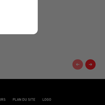
URS
PLAN DU SITE
LOGO