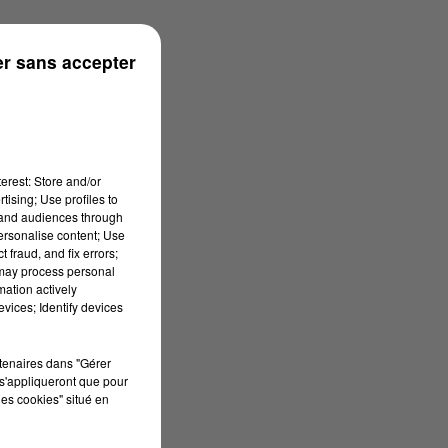
 10h59
r sans accepter
erest: Store and/or
tising; Use profiles to
tand audiences through
personalise content; Use
 fraud, and fix errors;
 may process personal
mation actively
vices; Identify devices
rtenaires dans "Gérer
s'appliqueront que pour
les cookies" situé en