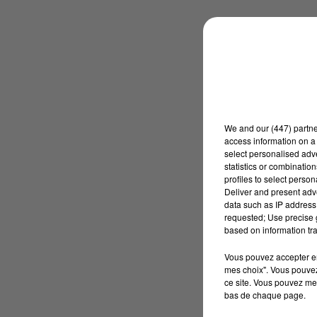
We and
our (447) partn
access information on a 
select personalised ad
statistics or combinatio
profiles to select person
Deliver and present adv
data such as IP address 
requested; Use precise g
based on information tra
Vous pouvez accepter en 
mes choix". Vous pouvez
ce site. Vous pouvez met
bas de chaque page.