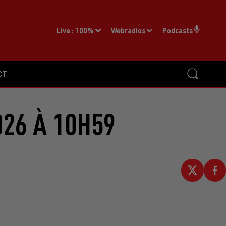
Live :
100%
Webradios
Podcasts
CT
026 À 10H59