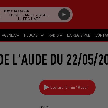
Movin' To The Sun
HUGEL, IMAEL ANGEL,
ULTRA NATÉ
AGENDA
PODCAST
RADIO
LA RÉGIE PUB
CONTA
DE L'AUDE DU 22/05/2
Lecture (2 min 18 sec)
100%