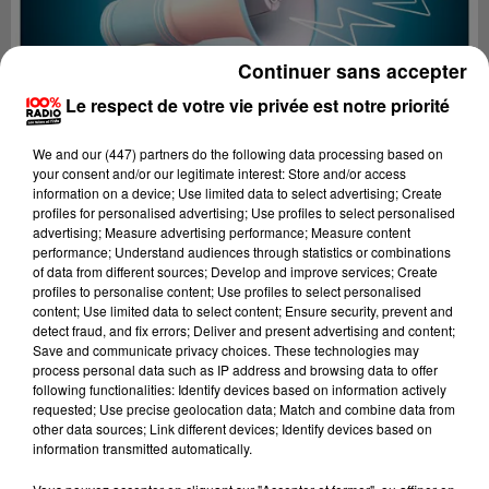
Continuer sans accepter
Le respect de votre vie privée est notre priorité
We and
our (447) partners
do the following data processing based on
your consent and/or our legitimate interest: Store and/or access
information on a device; Use limited data to select advertising; Create
profiles for personalised advertising; Use profiles to select personalised
advertising; Measure advertising performance; Measure content
performance; Understand audiences through statistics or combinations
of data from different sources; Develop and improve services; Create
profiles to personalise content; Use profiles to select personalised
content; Use limited data to select content; Ensure security, prevent and
Lecture (2 min 22 sec)
detect fraud, and fix errors; Deliver and present advertising and content;
Save and communicate privacy choices. These technologies may
process personal data such as IP address and browsing data to offer
following functionalities: Identify devices based on information actively
requested; Use precise geolocation data; Match and combine data from
100%
other data sources; Link different devices; Identify devices based on
information transmitted automatically.
100% Radio les infos de l'Aude