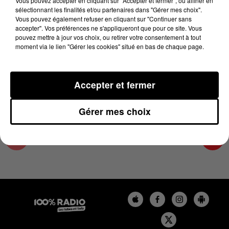
Vous pouvez accepter en cliquant sur "Accepter et fermer", ou affiner en
22 mai 2024 - 2 min 22 sec
sélectionnant les finalités et/ou partenaires dans "Gérer mes choix".
Vous pouvez également refuser en cliquant sur "Continuer sans
LES INFOS DE L'AUDE DU 22/05/2024 À
accepter". Vos préférences ne s'appliqueront que pour ce site. Vous
14H01
pouvez mettre à jour vos choix, ou retirer votre consentement à tout
moment via le lien "Gérer les cookies" situé en bas de chaque page.
Les infos de l'Aude
Accepter et fermer
Gérer mes choix