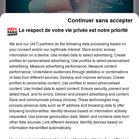
Continuer sans accepter
Le respect de votre vie privée est notre priorité
We and
our (447) partners
do the following data processing based on
your consent and/or our legitimate interest: Store and/or access
information on a device; Use limited data to select advertising; Create
profiles for personalised advertising; Use profiles to select personalised
advertising; Measure advertising performance; Measure content
performance; Understand audiences through statistics or combinations
of data from different sources; Develop and improve services; Create
profiles to personalise content; Use profiles to select personalised
content; Use limited data to select content; Ensure security, prevent and
Lecture (2 min 22 sec)
detect fraud, and fix errors; Deliver and present advertising and content;
Save and communicate privacy choices. These technologies may
process personal data such as IP address and browsing data to offer
following functionalities: Identify devices based on information actively
requested; Use precise geolocation data; Match and combine data from
100%
other data sources; Link different devices; Identify devices based on
information transmitted automatically.
100% Radio les infos de l'Aude