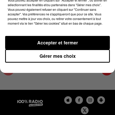
Vous pouvez accepter en cliquant sur "Accepter et fermer", ou affiner en
21 décembre 2023 - 2 min 22 sec
sélectionnant les finalités et/ou partenaires dans "Gérer mes choix".
Vous pouvez également refuser en cliquant sur "Continuer sans
LES INFOS DE L'AUDE DU 21/12/2023 À
accepter". Vos préférences ne s'appliqueront que pour ce site. Vous
11H01
pouvez mettre à jour vos choix, ou retirer votre consentement à tout
moment via le lien "Gérer les cookies" situé en bas de chaque page.
Les infos de l'Aude
Accepter et fermer
Gérer mes choix