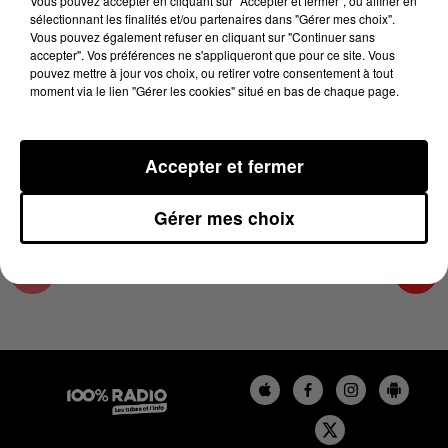
Vous pouvez accepter en cliquant sur "Accepter et fermer", ou affiner en
21 décembre 2023 - 2 min 22 sec
sélectionnant les finalités et/ou partenaires dans "Gérer mes choix".
Vous pouvez également refuser en cliquant sur "Continuer sans
LES INFOS DE L'AUDE DU 21/12/2023 À
accepter". Vos préférences ne s'appliqueront que pour ce site. Vous
09H59
pouvez mettre à jour vos choix, ou retirer votre consentement à tout
moment via le lien "Gérer les cookies" situé en bas de chaque page.
Les infos de l'Aude
Accepter et fermer
Gérer mes choix