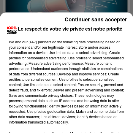
Continuer sans accepter
Le respect de votre vie privée est notre priorité
We and
our (447) partners
do the following data processing based on
your consent and/or our legitimate interest: Store and/or access
information on a device; Use limited data to select advertising; Create
profiles for personalised advertising; Use profiles to select personalised
advertising; Measure advertising performance; Measure content
performance; Understand audiences through statistics or combinations
of data from different sources; Develop and improve services; Create
profiles to personalise content; Use profiles to select personalised
content; Use limited data to select content; Ensure security, prevent and
Lecture (2 min 22 sec)
detect fraud, and fix errors; Deliver and present advertising and content;
Save and communicate privacy choices. These technologies may
process personal data such as IP address and browsing data to offer
following functionalities: Identify devices based on information actively
requested; Use precise geolocation data; Match and combine data from
100%
other data sources; Link different devices; Identify devices based on
information transmitted automatically.
100% Radio les infos de l'Aude