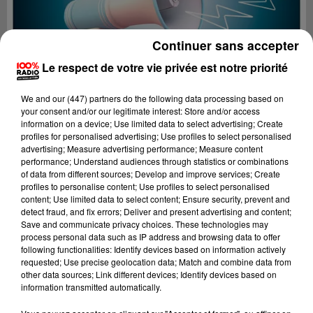
Continuer sans accepter
Le respect de votre vie privée est notre priorité
We and
our (447) partners
do the following data processing based on
your consent and/or our legitimate interest: Store and/or access
information on a device; Use limited data to select advertising; Create
profiles for personalised advertising; Use profiles to select personalised
advertising; Measure advertising performance; Measure content
performance; Understand audiences through statistics or combinations
of data from different sources; Develop and improve services; Create
profiles to personalise content; Use profiles to select personalised
content; Use limited data to select content; Ensure security, prevent and
Lecture (4 min 22 sec)
detect fraud, and fix errors; Deliver and present advertising and content;
Save and communicate privacy choices. These technologies may
process personal data such as IP address and browsing data to offer
following functionalities: Identify devices based on information actively
requested; Use precise geolocation data; Match and combine data from
100%
other data sources; Link different devices; Identify devices based on
information transmitted automatically.
100% Radio les infos de l'Aude