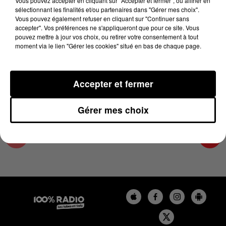
Vous pouvez accepter en cliquant sur "Accepter et fermer", ou affiner en
21 février 2024 - 4 min 22 sec
sélectionnant les finalités et/ou partenaires dans "Gérer mes choix".
Vous pouvez également refuser en cliquant sur "Continuer sans
LES INFOS DE L'AUDE DU 21/02/2024 À
accepter". Vos préférences ne s'appliqueront que pour ce site. Vous
18H00
pouvez mettre à jour vos choix, ou retirer votre consentement à tout
moment via le lien "Gérer les cookies" situé en bas de chaque page.
Les infos de l'Aude
Accepter et fermer
Gérer mes choix