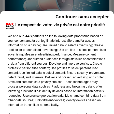
Continuer sans accepter
Le respect de votre vie privée est notre priorité
We and
our (447) partners
do the following data processing based on
your consent and/or our legitimate interest: Store and/or access
information on a device; Use limited data to select advertising; Create
profiles for personalised advertising; Use profiles to select personalised
advertising; Measure advertising performance; Measure content
performance; Understand audiences through statistics or combinations
of data from different sources; Develop and improve services; Create
profiles to personalise content; Use profiles to select personalised
content; Use limited data to select content; Ensure security, prevent and
Lecture (4 min 42 sec)
detect fraud, and fix errors; Deliver and present advertising and content;
Save and communicate privacy choices. These technologies may
process personal data such as IP address and browsing data to offer
following functionalities: Identify devices based on information actively
requested; Use precise geolocation data; Match and combine data from
100%
other data sources; Link different devices; Identify devices based on
information transmitted automatically.
100% Radio les infos de l'Aude