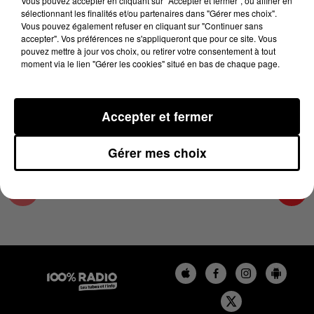
Vous pouvez accepter en cliquant sur "Accepter et fermer", ou affiner en
20 août 2024 - 4 min 42 sec
sélectionnant les finalités et/ou partenaires dans "Gérer mes choix".
Vous pouvez également refuser en cliquant sur "Continuer sans
LES INFOS DE L'AUDE DU 20/08/2024 À
accepter". Vos préférences ne s'appliqueront que pour ce site. Vous
18H00
pouvez mettre à jour vos choix, ou retirer votre consentement à tout
moment via le lien "Gérer les cookies" situé en bas de chaque page.
Les infos de l'Aude
Accepter et fermer
Gérer mes choix