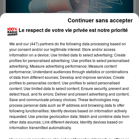
Continuer sans accepter
Le respect de votre vie privée est notre priorité
We and
our (447) partners
do the following data processing based on
your consent and/or our legitimate interest: Store and/or access
information on a device; Use limited data to select advertising; Create
profiles for personalised advertising; Use profiles to select personalised
advertising; Measure advertising performance; Measure content
performance; Understand audiences through statistics or combinations
of data from different sources; Develop and improve services; Create
profiles to personalise content; Use profiles to select personalised
content; Use limited data to select content; Ensure security, prevent and
Lecture (4 min 23 sec)
detect fraud, and fix errors; Deliver and present advertising and content;
Save and communicate privacy choices. These technologies may
process personal data such as IP address and browsing data to offer
following functionalities: Identify devices based on information actively
requested; Use precise geolocation data; Match and combine data from
100%
other data sources; Link different devices; Identify devices based on
information transmitted automatically.
100% Radio les infos de l'Aude