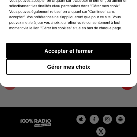
Vous pouvez accepter en cliquant sur "Accepter et fermer", ou affiner en
20 août 2024 - 4 min 23 sec
sélectionnant les finalités et/ou partenaires dans "Gérer mes choix".
Vous pouvez également refuser en cliquant sur "Continuer sans
LES INFOS DE L'AUDE DU 20/08/2024 À
accepter". Vos préférences ne s'appliqueront que pour ce site. Vous
07H00
pouvez mettre à jour vos choix, ou retirer votre consentement à tout
moment via le lien "Gérer les cookies" situé en bas de chaque page.
Les infos de l'Aude
Accepter et fermer
Gérer mes choix