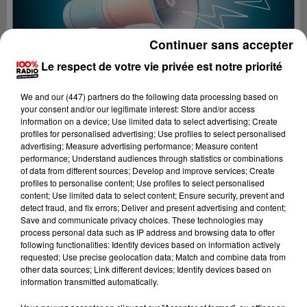
Continuer sans accepter
Le respect de votre vie privée est notre priorité
We and
our (447) partners
do the following data processing based on
your consent and/or our legitimate interest: Store and/or access
information on a device; Use limited data to select advertising; Create
profiles for personalised advertising; Use profiles to select personalised
advertising; Measure advertising performance; Measure content
performance; Understand audiences through statistics or combinations
of data from different sources; Develop and improve services; Create
profiles to personalise content; Use profiles to select personalised
content; Use limited data to select content; Ensure security, prevent and
Lecture (3 min)
detect fraud, and fix errors; Deliver and present advertising and content;
Save and communicate privacy choices. These technologies may
process personal data such as IP address and browsing data to offer
following functionalities: Identify devices based on information actively
requested; Use precise geolocation data; Match and combine data from
100%
other data sources; Link different devices; Identify devices based on
information transmitted automatically.
100% Radio les infos de l'Aude