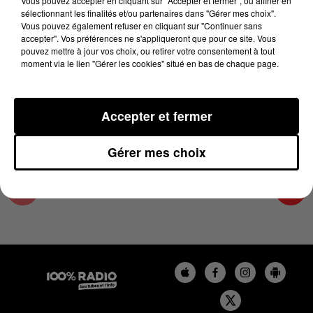
Vous pouvez accepter en cliquant sur "Accepter et fermer", ou affiner en
20 juillet 2023 - 3 min
sélectionnant les finalités et/ou partenaires dans "Gérer mes choix".
Vous pouvez également refuser en cliquant sur "Continuer sans
LES INFOS DE L'AUDE DU 20/07/2023 À
accepter". Vos préférences ne s'appliqueront que pour ce site. Vous
18H00
pouvez mettre à jour vos choix, ou retirer votre consentement à tout
moment via le lien "Gérer les cookies" situé en bas de chaque page.
Les infos de l'Aude
Accepter et fermer
Gérer mes choix