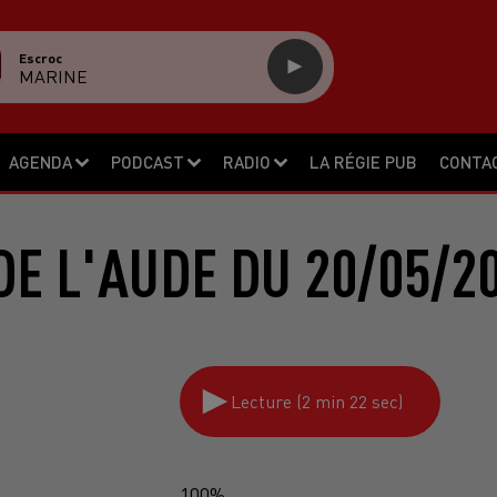
Escroc
MARINE
AGENDA
PODCAST
RADIO
LA RÉGIE PUB
CONTA
DE L'AUDE DU 20/05/2
Lecture (2 min 22 sec)
100%