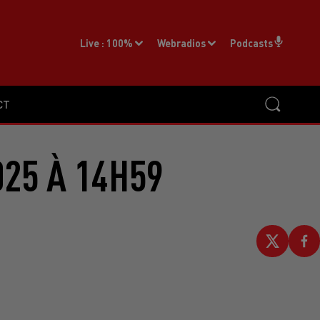
Live :
100%
Webradios
Podcasts
CT
025 À 14H59