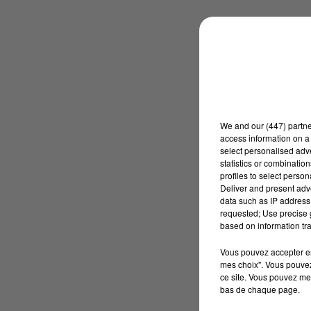
We and
our (447) partn
access information on a 
select personalised ad
statistics or combinatio
profiles to select person
Deliver and present adv
data such as IP address 
requested; Use precise g
based on information tra
Vous pouvez accepter en 
mes choix". Vous pouvez
ce site. Vous pouvez met
bas de chaque page.