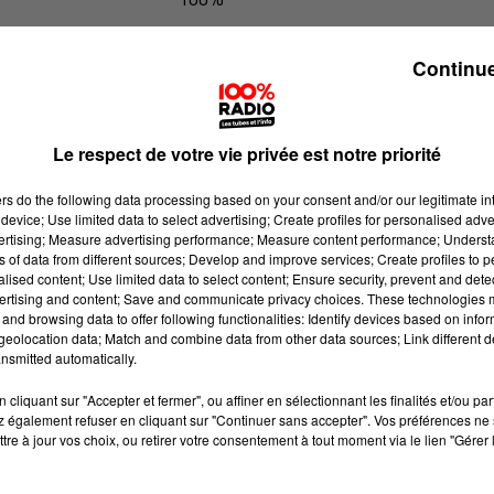
100% Radio les infos de l'Aude
Continue
Le respect de votre vie privée est notre priorité
ers
do the following data processing based on your consent and/or our legitimate int
device; Use limited data to select advertising; Create profiles for personalised adver
vertising; Measure advertising performance; Measure content performance; Unders
ns of data from different sources; Develop and improve services; Create profiles to 
alised content; Use limited data to select content; Ensure security, prevent and detect
ertising and content; Save and communicate privacy choices. These technologies
and browsing data to offer following functionalities: Identify devices based on infor
eolocation data; Match and combine data from other data sources; Link different de
nsmitted automatically.
cliquant sur "Accepter et fermer", ou affiner en sélectionnant les finalités et/ou pa
 également refuser en cliquant sur "Continuer sans accepter". Vos préférences ne 
tre à jour vos choix, ou retirer votre consentement à tout moment via le lien "Gérer 