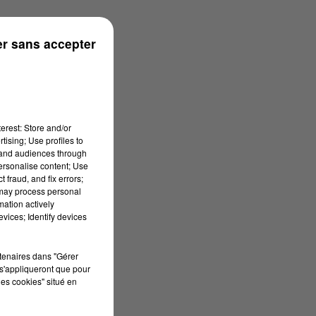
r sans accepter
erest: Store and/or
tising; Use profiles to
tand audiences through
personalise content; Use
 fraud, and fix errors;
 may process personal
mation actively
vices; Identify devices
rtenaires dans "Gérer
s'appliqueront que pour
les cookies" situé en