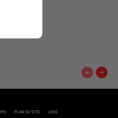
URS
PLAN DU SITE
LOGO