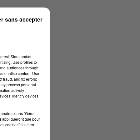
r sans accepter
erest: Store and/or
tising; Use profiles to
tand audiences through
personalise content; Use
 fraud, and fix errors;
 may process personal
mation actively
vices; Identify devices
rtenaires dans "Gérer
s'appliqueront que pour
les cookies" situé en