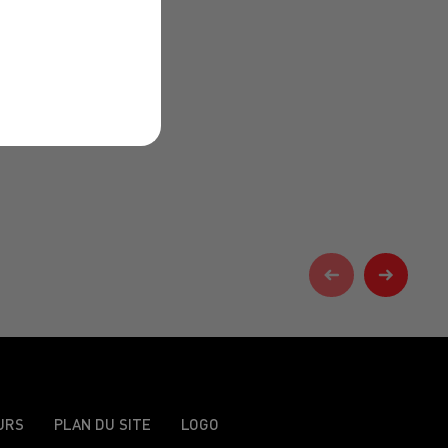
URS
PLAN DU SITE
LOGO