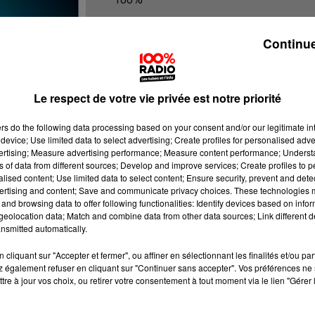
100% Radio les infos de l'Aude
Continue
Le respect de votre vie privée est notre priorité
ers
do the following data processing based on your consent and/or our legitimate int
device; Use limited data to select advertising; Create profiles for personalised adver
vertising; Measure advertising performance; Measure content performance; Unders
ns of data from different sources; Develop and improve services; Create profiles to 
alised content; Use limited data to select content; Ensure security, prevent and detect
ertising and content; Save and communicate privacy choices. These technologies
and browsing data to offer following functionalities: Identify devices based on infor
eolocation data; Match and combine data from other data sources; Link different de
nsmitted automatically.
cliquant sur "Accepter et fermer", ou affiner en sélectionnant les finalités et/ou pa
 également refuser en cliquant sur "Continuer sans accepter". Vos préférences ne 
tre à jour vos choix, ou retirer votre consentement à tout moment via le lien "Gérer 