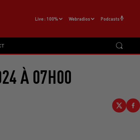
Live :
100%
Webradios
Podcasts
CT
024 À 07H00