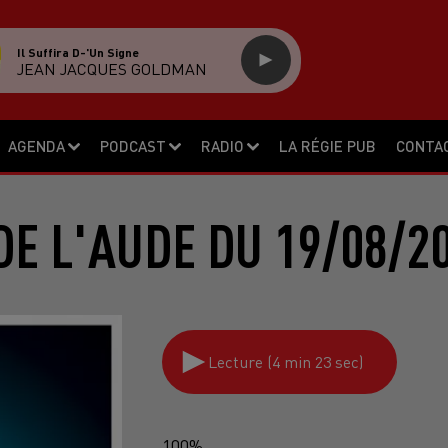
Il Suffira D-'un Signe
JEAN JACQUES GOLDMAN
AGENDA
PODCAST
RADIO
LA RÉGIE PUB
CONTA
DE L'AUDE DU 19/08/2
Lecture (4 min 23 sec)
100%