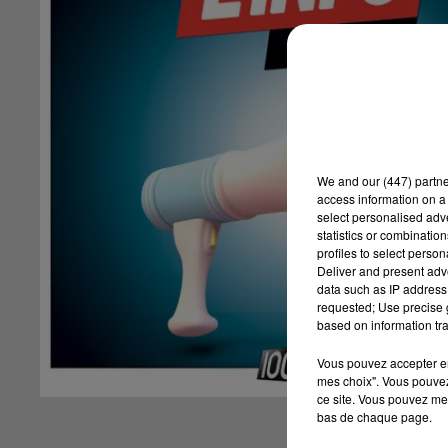
We and
our (447) partn
access information on a 
select personalised ad
statistics or combinatio
profiles to select person
Deliver and present adv
data such as IP address 
requested; Use precise g
based on information tra
Vous pouvez accepter en 
mes choix". Vous pouvez
ce site. Vous pouvez met
bas de chaque page.