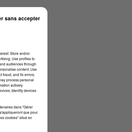
r sans accepter
erest: Store and/or
tising; Use profiles to
tand audiences through
personalise content; Use
 fraud, and fix errors;
 may process personal
mation actively
vices; Identify devices
rtenaires dans "Gérer
s'appliqueront que pour
les cookies" situé en