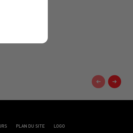
URS
PLAN DU SITE
LOGO