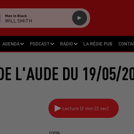
Men In Black
WILL SMITH
AGENDA
PODCAST
RADIO
LA RÉGIE PUB
CONTA
DE L'AUDE DU 19/05/2
Lecture (2 min 22 sec)
100%