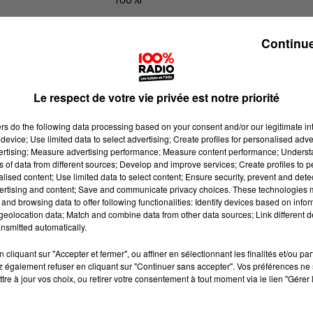
100% Radio les infos de l'Aude
Continue
Le respect de votre vie privée est notre priorité
ers
do the following data processing based on your consent and/or our legitimate int
device; Use limited data to select advertising; Create profiles for personalised adver
vertising; Measure advertising performance; Measure content performance; Unders
ns of data from different sources; Develop and improve services; Create profiles to 
alised content; Use limited data to select content; Ensure security, prevent and detect
ertising and content; Save and communicate privacy choices. These technologies
and browsing data to offer following functionalities: Identify devices based on infor
eolocation data; Match and combine data from other data sources; Link different de
nsmitted automatically.
cliquant sur "Accepter et fermer", ou affiner en sélectionnant les finalités et/ou pa
 également refuser en cliquant sur "Continuer sans accepter". Vos préférences ne 
tre à jour vos choix, ou retirer votre consentement à tout moment via le lien "Gérer 