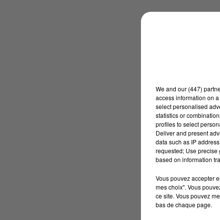
We and
our (447) partn
access information on a 
select personalised ad
statistics or combinatio
profiles to select person
Deliver and present adv
data such as IP address 
requested; Use precise g
based on information tra
Vous pouvez accepter en 
mes choix". Vous pouvez
ce site. Vous pouvez met
bas de chaque page.