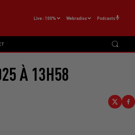
Live :
100%
Webradios
Podcasts
CT
025 À 13H58