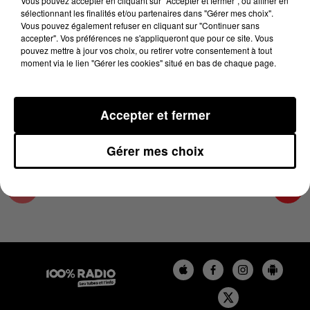
Vous pouvez accepter en cliquant sur "Accepter et fermer", ou affiner en
19 février 2025 - 4 min 14 sec
sélectionnant les finalités et/ou partenaires dans "Gérer mes choix".
Vous pouvez également refuser en cliquant sur "Continuer sans
LES INFOS DE L'AUDE DU 19/02/2025 À
accepter". Vos préférences ne s'appliqueront que pour ce site. Vous
08H00
pouvez mettre à jour vos choix, ou retirer votre consentement à tout
moment via le lien "Gérer les cookies" situé en bas de chaque page.
Les infos de l'Aude
Accepter et fermer
Gérer mes choix