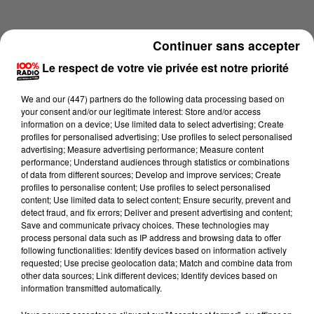
Continuer sans accepter
Le respect de votre vie privée est notre priorité
We and
our (447) partners
do the following data processing based on
your consent and/or our legitimate interest: Store and/or access
information on a device; Use limited data to select advertising; Create
profiles for personalised advertising; Use profiles to select personalised
advertising; Measure advertising performance; Measure content
performance; Understand audiences through statistics or combinations
of data from different sources; Develop and improve services; Create
profiles to personalise content; Use profiles to select personalised
content; Use limited data to select content; Ensure security, prevent and
Lecture (4 min 14 sec)
detect fraud, and fix errors; Deliver and present advertising and content;
Save and communicate privacy choices. These technologies may
process personal data such as IP address and browsing data to offer
following functionalities: Identify devices based on information actively
requested; Use precise geolocation data; Match and combine data from
100%
other data sources; Link different devices; Identify devices based on
information transmitted automatically.
100% Radio les infos de l'Aude