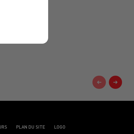
URS
PLAN DU SITE
LOGO