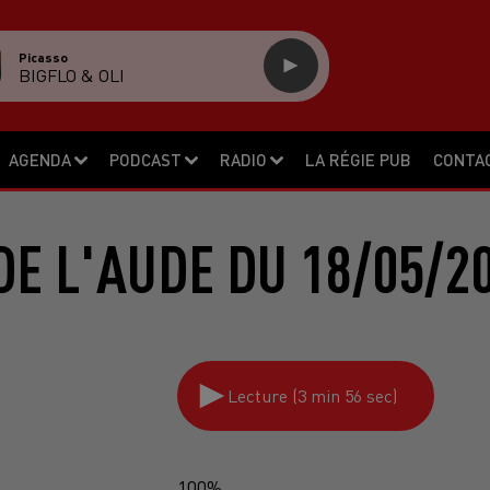
Picasso
BIGFLO & OLI
AGENDA
PODCAST
RADIO
LA RÉGIE PUB
CONTA
DE L'AUDE DU 18/05/2
Lecture (3 min 56 sec)
100%