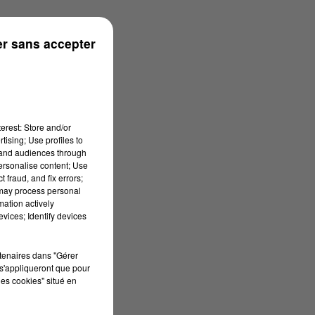
 18h00
r sans accepter
erest: Store and/or
tising; Use profiles to
tand audiences through
personalise content; Use
 fraud, and fix errors;
 may process personal
mation actively
vices; Identify devices
rtenaires dans "Gérer
s'appliqueront que pour
les cookies" situé en