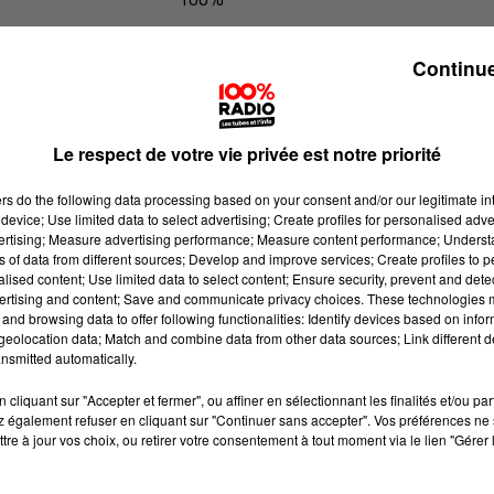
Les infos de l'Aude du 18/05/2026 à
Continue
Le respect de votre vie privée est notre priorité
ers
do the following data processing based on your consent and/or our legitimate int
device; Use limited data to select advertising; Create profiles for personalised adver
vertising; Measure advertising performance; Measure content performance; Unders
ns of data from different sources; Develop and improve services; Create profiles to 
alised content; Use limited data to select content; Ensure security, prevent and detect
ertising and content; Save and communicate privacy choices. These technologies
and browsing data to offer following functionalities: Identify devices based on infor
eolocation data; Match and combine data from other data sources; Link different de
nsmitted automatically.
cliquant sur "Accepter et fermer", ou affiner en sélectionnant les finalités et/ou pa
 également refuser en cliquant sur "Continuer sans accepter". Vos préférences ne 
tre à jour vos choix, ou retirer votre consentement à tout moment via le lien "Gérer 