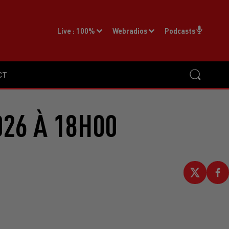
Live :
100%
Webradios
Podcasts
CT
026 À 18H00