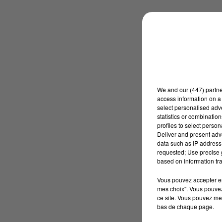
We and
our (447) partn
access information on a 
select personalised ad
statistics or combinatio
profiles to select person
Deliver and present adv
data such as IP address 
requested; Use precise g
based on information tra
Vous pouvez accepter en 
mes choix". Vous pouvez
ce site. Vous pouvez met
bas de chaque page.