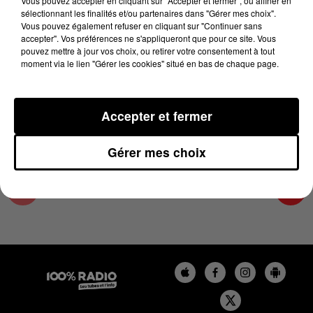
Vous pouvez accepter en cliquant sur "Accepter et fermer", ou affiner en
18 mars 2025 - 4 min 21 sec
sélectionnant les finalités et/ou partenaires dans "Gérer mes choix".
Vous pouvez également refuser en cliquant sur "Continuer sans
LES INFOS DE L'AUDE DU 18/03/2025 À
accepter". Vos préférences ne s'appliqueront que pour ce site. Vous
08H30
pouvez mettre à jour vos choix, ou retirer votre consentement à tout
moment via le lien "Gérer les cookies" situé en bas de chaque page.
Les infos de l'Aude
Accepter et fermer
Gérer mes choix