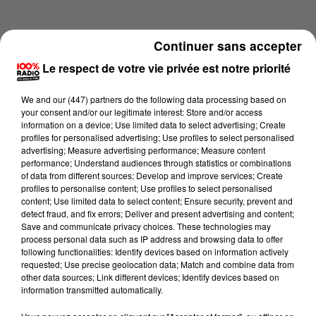
Continuer sans accepter
Le respect de votre vie privée est notre priorité
We and
our (447) partners
do the following data processing based on
your consent and/or our legitimate interest: Store and/or access
information on a device; Use limited data to select advertising; Create
profiles for personalised advertising; Use profiles to select personalised
advertising; Measure advertising performance; Measure content
performance; Understand audiences through statistics or combinations
of data from different sources; Develop and improve services; Create
profiles to personalise content; Use profiles to select personalised
content; Use limited data to select content; Ensure security, prevent and
Lecture (4 min 21 sec)
detect fraud, and fix errors; Deliver and present advertising and content;
Save and communicate privacy choices. These technologies may
process personal data such as IP address and browsing data to offer
following functionalities: Identify devices based on information actively
requested; Use precise geolocation data; Match and combine data from
100%
other data sources; Link different devices; Identify devices based on
information transmitted automatically.
100% Radio les infos de l'Aude