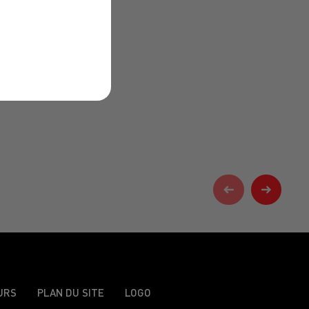
URS
PLAN DU SITE
LOGO