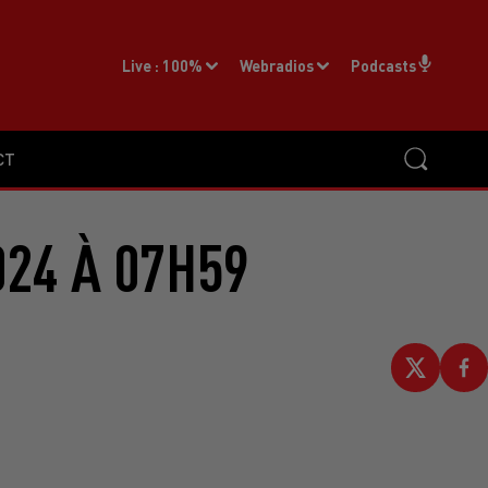
Live :
100%
Webradios
Podcasts
CT
024 À 07H59