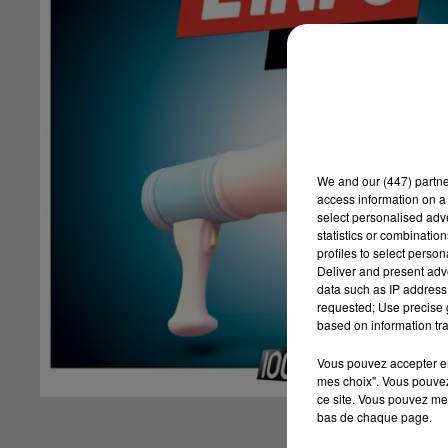
We and
our (447) partn
access information on a 
select personalised ad
statistics or combinatio
profiles to select person
Deliver and present adv
data such as IP address 
requested; Use precise g
based on information tra
Vous pouvez accepter en 
mes choix". Vous pouvez
ce site. Vous pouvez met
bas de chaque page.