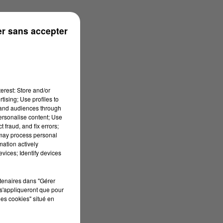
r sans accepter
erest: Store and/or
tising; Use profiles to
tand audiences through
personalise content; Use
 fraud, and fix errors;
 may process personal
mation actively
vices; Identify devices
rtenaires dans "Gérer
s'appliqueront que pour
les cookies" situé en