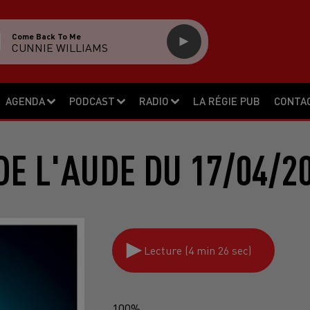
Come Back To Me
CUNNIE WILLIAMS
AGENDA
PODCAST
RADIO
LA RÉGIE PUB
CONTA
DE L'AUDE DU 17/04/2
Lecture (4 min 26 sec)
100%