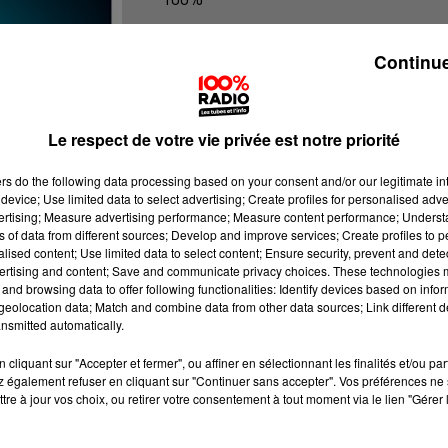
100% Radio les infos de l'Aude
Continue
Le respect de votre vie privée est notre priorité
ers
do the following data processing based on your consent and/or our legitimate int
device; Use limited data to select advertising; Create profiles for personalised adver
vertising; Measure advertising performance; Measure content performance; Unders
ns of data from different sources; Develop and improve services; Create profiles to 
alised content; Use limited data to select content; Ensure security, prevent and detect
ertising and content; Save and communicate privacy choices. These technologies
and browsing data to offer following functionalities: Identify devices based on infor
eolocation data; Match and combine data from other data sources; Link different de
nsmitted automatically.
cliquant sur "Accepter et fermer", ou affiner en sélectionnant les finalités et/ou pa
 également refuser en cliquant sur "Continuer sans accepter". Vos préférences ne 
tre à jour vos choix, ou retirer votre consentement à tout moment via le lien "Gérer 