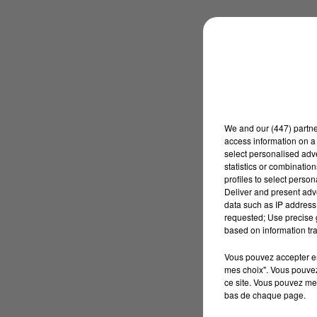
We and
our (447) partn
access information on a 
select personalised ad
statistics or combinatio
profiles to select person
Deliver and present adv
data such as IP address 
requested; Use precise g
based on information tra
Vous pouvez accepter en 
mes choix". Vous pouvez
ce site. Vous pouvez met
bas de chaque page.