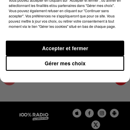
Vous pouvez accepter en cliquant sur "Accepter et fermer", ou affiner en
16 août 2024 - 2 min 25 sec
sélectionnant les finalités et/ou partenaires dans "Gérer mes choix".
Vous pouvez également refuser en cliquant sur "Continuer sans
LES INFOS DE L'AUDE DU 16/08/2024 À
accepter". Vos préférences ne s'appliqueront que pour ce site. Vous
12H00
pouvez mettre à jour vos choix, ou retirer votre consentement à tout
moment via le lien "Gérer les cookies" situé en bas de chaque page.
Les infos de l'Aude
Accepter et fermer
Gérer mes choix