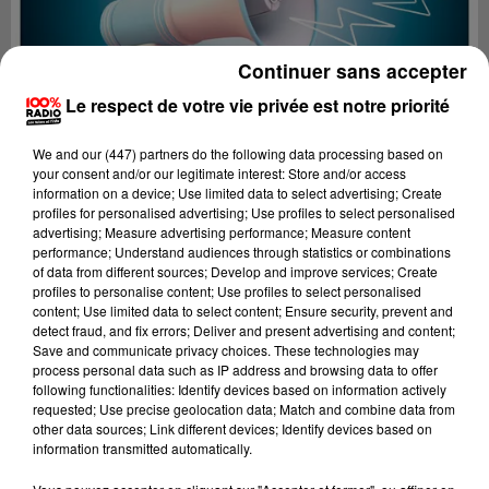
Continuer sans accepter
Le respect de votre vie privée est notre priorité
We and
our (447) partners
do the following data processing based on
your consent and/or our legitimate interest: Store and/or access
information on a device; Use limited data to select advertising; Create
profiles for personalised advertising; Use profiles to select personalised
advertising; Measure advertising performance; Measure content
performance; Understand audiences through statistics or combinations
of data from different sources; Develop and improve services; Create
profiles to personalise content; Use profiles to select personalised
content; Use limited data to select content; Ensure security, prevent and
Lecture (2 min 25 sec)
detect fraud, and fix errors; Deliver and present advertising and content;
Save and communicate privacy choices. These technologies may
process personal data such as IP address and browsing data to offer
following functionalities: Identify devices based on information actively
requested; Use precise geolocation data; Match and combine data from
100%
other data sources; Link different devices; Identify devices based on
information transmitted automatically.
100% Radio les infos de l'Aude