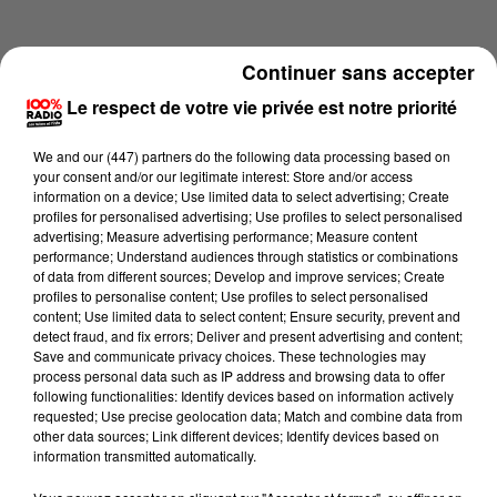
Continuer sans accepter
Le respect de votre vie privée est notre priorité
We and
our (447) partners
do the following data processing based on
your consent and/or our legitimate interest: Store and/or access
information on a device; Use limited data to select advertising; Create
profiles for personalised advertising; Use profiles to select personalised
advertising; Measure advertising performance; Measure content
performance; Understand audiences through statistics or combinations
of data from different sources; Develop and improve services; Create
profiles to personalise content; Use profiles to select personalised
content; Use limited data to select content; Ensure security, prevent and
Lecture (4 min 17 sec)
detect fraud, and fix errors; Deliver and present advertising and content;
Save and communicate privacy choices. These technologies may
process personal data such as IP address and browsing data to offer
following functionalities: Identify devices based on information actively
requested; Use precise geolocation data; Match and combine data from
100%
other data sources; Link different devices; Identify devices based on
information transmitted automatically.
100% Radio les infos de l'Aude