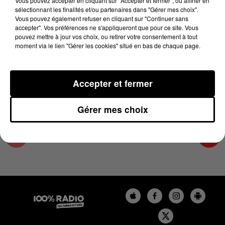
Vous pouvez accepter en cliquant sur "Accepter et fermer", ou affiner en
16 avril 2025 - 4 min 17 sec
sélectionnant les finalités et/ou partenaires dans "Gérer mes choix".
Vous pouvez également refuser en cliquant sur "Continuer sans
LES INFOS DE L'AUDE DU 16/04/2025 À
accepter". Vos préférences ne s'appliqueront que pour ce site. Vous
08H29
pouvez mettre à jour vos choix, ou retirer votre consentement à tout
moment via le lien "Gérer les cookies" situé en bas de chaque page.
Les infos de l'Aude
Accepter et fermer
Gérer mes choix