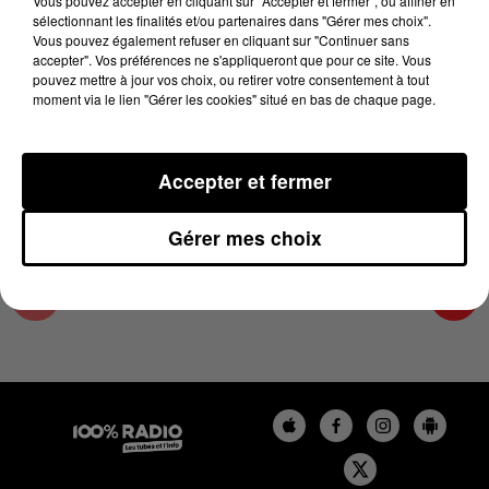
Vous pouvez accepter en cliquant sur "Accepter et fermer", ou affiner en
15 août 2024 - 2 min 24 sec
sélectionnant les finalités et/ou partenaires dans "Gérer mes choix".
Vous pouvez également refuser en cliquant sur "Continuer sans
LES INFOS DE L'AUDE DU 15/08/2024 À
accepter". Vos préférences ne s'appliqueront que pour ce site. Vous
12H00
pouvez mettre à jour vos choix, ou retirer votre consentement à tout
moment via le lien "Gérer les cookies" situé en bas de chaque page.
Les infos de l'Aude
Accepter et fermer
Gérer mes choix