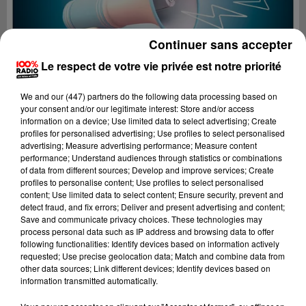
Continuer sans accepter
Le respect de votre vie privée est notre priorité
We and
our (447) partners
do the following data processing based on
your consent and/or our legitimate interest: Store and/or access
information on a device; Use limited data to select advertising; Create
profiles for personalised advertising; Use profiles to select personalised
advertising; Measure advertising performance; Measure content
performance; Understand audiences through statistics or combinations
of data from different sources; Develop and improve services; Create
profiles to personalise content; Use profiles to select personalised
content; Use limited data to select content; Ensure security, prevent and
Lecture (2 min 24 sec)
detect fraud, and fix errors; Deliver and present advertising and content;
Save and communicate privacy choices. These technologies may
process personal data such as IP address and browsing data to offer
following functionalities: Identify devices based on information actively
requested; Use precise geolocation data; Match and combine data from
100%
other data sources; Link different devices; Identify devices based on
information transmitted automatically.
100% Radio les infos de l'Aude