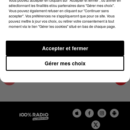
Vous pouvez accepter en cliquant sur "Accepter et fermer", ou affiner en
15 août 2024 - 2 min 27 sec
sélectionnant les finalités et/ou partenaires dans "Gérer mes choix".
Vous pouvez également refuser en cliquant sur "Continuer sans
LES INFOS DE L'AUDE DU 15/08/2024 À
accepter". Vos préférences ne s'appliqueront que pour ce site. Vous
11H00
pouvez mettre à jour vos choix, ou retirer votre consentement à tout
moment via le lien "Gérer les cookies" situé en bas de chaque page.
Les infos de l'Aude
Accepter et fermer
Gérer mes choix