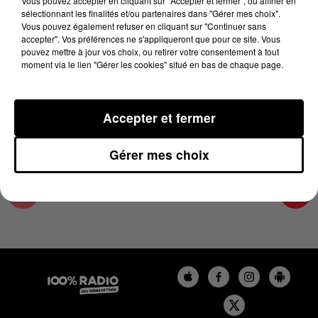
Vous pouvez accepter en cliquant sur "Accepter et fermer", ou affiner en
15 juin 2023 - 2 min 16 sec
sélectionnant les finalités et/ou partenaires dans "Gérer mes choix".
Vous pouvez également refuser en cliquant sur "Continuer sans
LES INFOS DE L'AUDE DU 15/06/2023 À
accepter". Vos préférences ne s'appliqueront que pour ce site. Vous
11H00
pouvez mettre à jour vos choix, ou retirer votre consentement à tout
moment via le lien "Gérer les cookies" situé en bas de chaque page.
Les infos de l'Aude
Accepter et fermer
Gérer mes choix