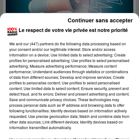
Continuer sans accepter
Le respect de votre vie privée est notre priorité
We and
our (447) partners
do the following data processing based on
your consent and/or our legitimate interest: Store and/or access
information on a device; Use limited data to select advertising; Create
profiles for personalised advertising; Use profiles to select personalised
advertising; Measure advertising performance; Measure content
performance; Understand audiences through statistics or combinations
of data from different sources; Develop and improve services; Create
profiles to personalise content; Use profiles to select personalised
content; Use limited data to select content; Ensure security, prevent and
Lecture (2 min 16 sec)
detect fraud, and fix errors; Deliver and present advertising and content;
Save and communicate privacy choices. These technologies may
process personal data such as IP address and browsing data to offer
following functionalities: Identify devices based on information actively
requested; Use precise geolocation data; Match and combine data from
100%
other data sources; Link different devices; Identify devices based on
information transmitted automatically.
100% radio les infos de l'Aude