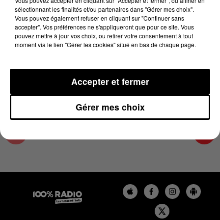
Vous pouvez accepter en cliquant sur "Accepter et fermer", ou affiner en
15 mai 2024 - 4 min 27 sec
sélectionnant les finalités et/ou partenaires dans "Gérer mes choix".
Vous pouvez également refuser en cliquant sur "Continuer sans
LES INFOS DE L'AUDE DU 15/05/2024 À
accepter". Vos préférences ne s'appliqueront que pour ce site. Vous
07H00
pouvez mettre à jour vos choix, ou retirer votre consentement à tout
moment via le lien "Gérer les cookies" situé en bas de chaque page.
Les infos de l'Aude
Accepter et fermer
Gérer mes choix