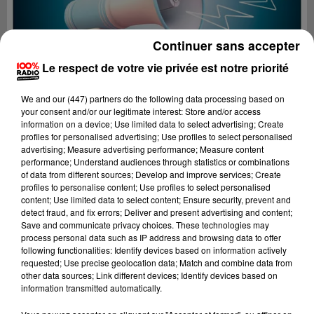
Continuer sans accepter
Le respect de votre vie privée est notre priorité
We and
our (447) partners
do the following data processing based on
your consent and/or our legitimate interest: Store and/or access
information on a device; Use limited data to select advertising; Create
profiles for personalised advertising; Use profiles to select personalised
advertising; Measure advertising performance; Measure content
performance; Understand audiences through statistics or combinations
of data from different sources; Develop and improve services; Create
profiles to personalise content; Use profiles to select personalised
content; Use limited data to select content; Ensure security, prevent and
Lecture (4 min 27 sec)
detect fraud, and fix errors; Deliver and present advertising and content;
Save and communicate privacy choices. These technologies may
process personal data such as IP address and browsing data to offer
following functionalities: Identify devices based on information actively
requested; Use precise geolocation data; Match and combine data from
100%
other data sources; Link different devices; Identify devices based on
information transmitted automatically.
100% Radio les infos de l'Aude