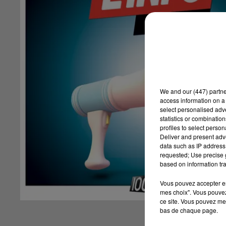
We and
our (447) partn
access information on a 
select personalised ad
statistics or combinatio
profiles to select person
Deliver and present adv
data such as IP address 
requested; Use precise g
based on information tra
Vous pouvez accepter en 
mes choix". Vous pouvez
ce site. Vous pouvez met
bas de chaque page.