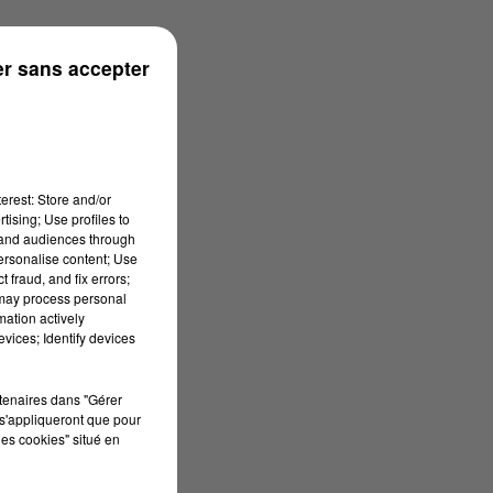
r sans accepter
erest: Store and/or
tising; Use profiles to
tand audiences through
personalise content; Use
 fraud, and fix errors;
 may process personal
mation actively
vices; Identify devices
rtenaires dans "Gérer
s'appliqueront que pour
les cookies" situé en