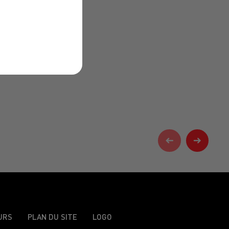
URS
PLAN DU SITE
LOGO