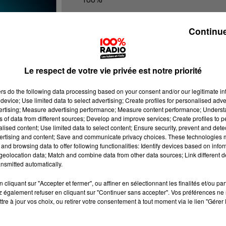
100% Radio les infos de l'Aude
Continue
Le respect de votre vie privée est notre priorité
ers
do the following data processing based on your consent and/or our legitimate int
device; Use limited data to select advertising; Create profiles for personalised adver
vertising; Measure advertising performance; Measure content performance; Unders
ns of data from different sources; Develop and improve services; Create profiles to 
alised content; Use limited data to select content; Ensure security, prevent and detect
ertising and content; Save and communicate privacy choices. These technologies
and browsing data to offer following functionalities: Identify devices based on infor
eolocation data; Match and combine data from other data sources; Link different de
nsmitted automatically.
cliquant sur "Accepter et fermer", ou affiner en sélectionnant les finalités et/ou pa
 également refuser en cliquant sur "Continuer sans accepter". Vos préférences ne 
tre à jour vos choix, ou retirer votre consentement à tout moment via le lien "Gérer 