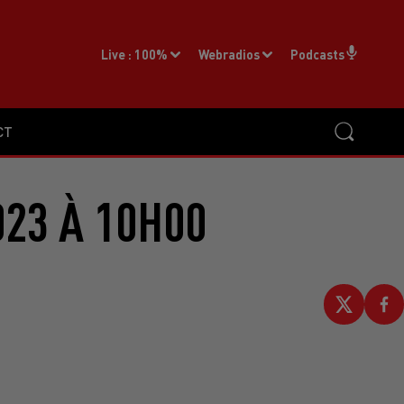
Live :
100%
Webradios
Podcasts
CT
023 À 10H00