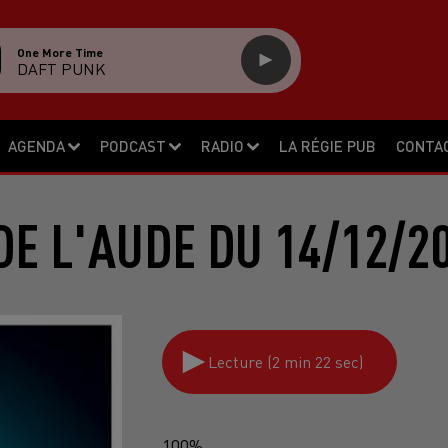
One More Time
DAFT PUNK
AGENDA
PODCAST
RADIO
LA RÉGIE PUB
CONTA
DE L'AUDE DU 14/12/2
Lecture (2 min 22 sec)
100%