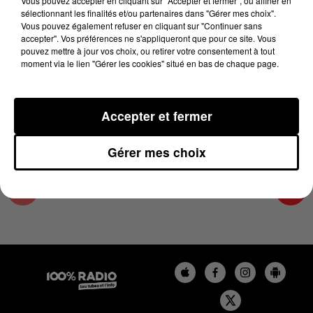
Vous pouvez accepter en cliquant sur "Accepter et fermer", ou affiner en
14 juin 2024 - 2 min 22 sec
sélectionnant les finalités et/ou partenaires dans "Gérer mes choix".
Vous pouvez également refuser en cliquant sur "Continuer sans
LES INFOS DE L'AUDE DU 14/06/2024 À
accepter". Vos préférences ne s'appliqueront que pour ce site. Vous
11H00
pouvez mettre à jour vos choix, ou retirer votre consentement à tout
moment via le lien "Gérer les cookies" situé en bas de chaque page.
Les infos de l'Aude
Accepter et fermer
Gérer mes choix