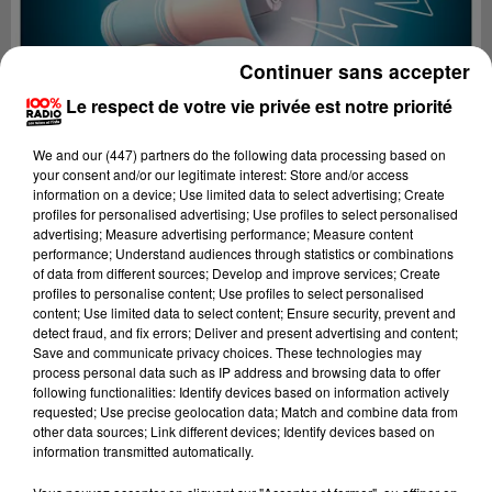
Continuer sans accepter
Le respect de votre vie privée est notre priorité
We and
our (447) partners
do the following data processing based on
your consent and/or our legitimate interest: Store and/or access
information on a device; Use limited data to select advertising; Create
profiles for personalised advertising; Use profiles to select personalised
advertising; Measure advertising performance; Measure content
performance; Understand audiences through statistics or combinations
of data from different sources; Develop and improve services; Create
profiles to personalise content; Use profiles to select personalised
content; Use limited data to select content; Ensure security, prevent and
Lecture (2 min 22 sec)
detect fraud, and fix errors; Deliver and present advertising and content;
Save and communicate privacy choices. These technologies may
process personal data such as IP address and browsing data to offer
following functionalities: Identify devices based on information actively
requested; Use precise geolocation data; Match and combine data from
100%
other data sources; Link different devices; Identify devices based on
information transmitted automatically.
100% Radio les infos de l'Aude