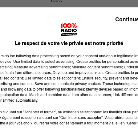
100% Radio les infos de l'Aude
Continue
Le respect de votre vie privée est notre priorité
ers
do the following data processing based on your consent and/or our legitimate int
device; Use limited data to select advertising; Create profiles for personalised adver
vertising; Measure advertising performance; Measure content performance; Unders
ns of data from different sources; Develop and improve services; Create profiles to 
alised content; Use limited data to select content; Ensure security, prevent and detect
ertising and content; Save and communicate privacy choices. These technologies
and browsing data to offer following functionalities: Identify devices based on infor
eolocation data; Match and combine data from other data sources; Link different de
nsmitted automatically.
cliquant sur "Accepter et fermer", ou affiner en sélectionnant les finalités et/ou pa
 également refuser en cliquant sur "Continuer sans accepter". Vos préférences ne 
tre à jour vos choix, ou retirer votre consentement à tout moment via le lien "Gérer 