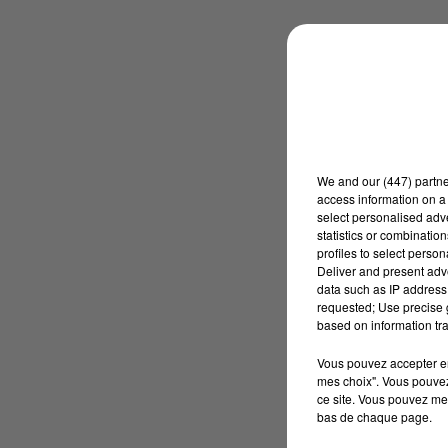
We and
our (447) partn
access information on a 
select personalised ad
statistics or combinatio
profiles to select person
Deliver and present adv
data such as IP address 
requested; Use precise g
based on information tra
Vous pouvez accepter en 
mes choix". Vous pouvez
ce site. Vous pouvez met
bas de chaque page.