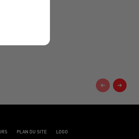
URS
PLAN DU SITE
LOGO