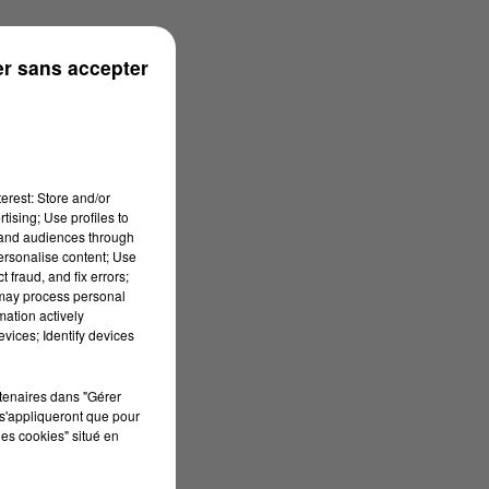
r sans accepter
erest: Store and/or
tising; Use profiles to
tand audiences through
personalise content; Use
 fraud, and fix errors;
 may process personal
mation actively
vices; Identify devices
rtenaires dans "Gérer
s'appliqueront que pour
les cookies" situé en