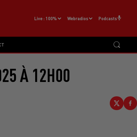
Live :
100%
Webradios
Podcasts
CT
025 À 12H00