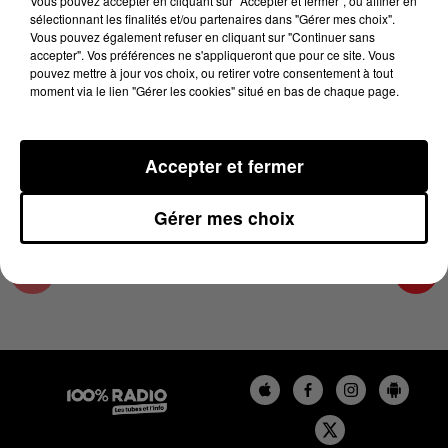
Vous pouvez accepter en cliquant sur "Accepter et fermer", ou affiner en
14 avril 2025 - 4 min 14 sec
sélectionnant les finalités et/ou partenaires dans "Gérer mes choix".
Vous pouvez également refuser en cliquant sur "Continuer sans
LES INFOS DE L'AUDE DU 14/04/2025 À
accepter". Vos préférences ne s'appliqueront que pour ce site. Vous
08H01
pouvez mettre à jour vos choix, ou retirer votre consentement à tout
moment via le lien "Gérer les cookies" situé en bas de chaque page.
Les infos de l'Aude
Accepter et fermer
Gérer mes choix