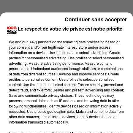
Continuer sans accepter
Le respect de votre vie privée est notre priorité
We and
our (447) partners
do the following data processing based on
your consent and/or our legitimate interest: Store and/or access
information on a device; Use limited data to select advertising; Create
profiles for personalised advertising; Use profiles to select personalised
advertising; Measure advertising performance; Measure content
performance; Understand audiences through statistics or combinations
of data from different sources; Develop and improve services; Create
profiles to personalise content; Use profiles to select personalised
content; Use limited data to select content; Ensure security, prevent and
Lecture (4 min 14 sec)
detect fraud, and fix errors; Deliver and present advertising and content;
Save and communicate privacy choices. These technologies may
process personal data such as IP address and browsing data to offer
following functionalities: Identify devices based on information actively
requested; Use precise geolocation data; Match and combine data from
100%
other data sources; Link different devices; Identify devices based on
information transmitted automatically.
100% Radio les infos de l'Aude