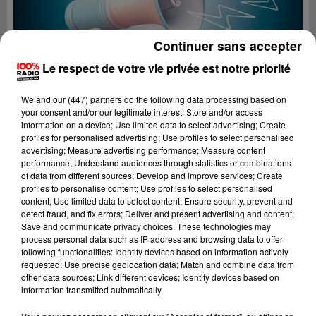
Continuer sans accepter
Le respect de votre vie privée est notre priorité
We and
our (447) partners
do the following data processing based on
your consent and/or our legitimate interest: Store and/or access
information on a device; Use limited data to select advertising; Create
profiles for personalised advertising; Use profiles to select personalised
advertising; Measure advertising performance; Measure content
performance; Understand audiences through statistics or combinations
of data from different sources; Develop and improve services; Create
profiles to personalise content; Use profiles to select personalised
content; Use limited data to select content; Ensure security, prevent and
Lecture (4 min 26 sec)
detect fraud, and fix errors; Deliver and present advertising and content;
Save and communicate privacy choices. These technologies may
process personal data such as IP address and browsing data to offer
following functionalities: Identify devices based on information actively
requested; Use precise geolocation data; Match and combine data from
100%
other data sources; Link different devices; Identify devices based on
information transmitted automatically.
100% Radio les infos de l'Aude