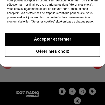
Vous pouvez accepter en cliquant sur "Accepter et fermer", ou affiner en
13 décembre 2023 - 4 min 26 sec
sélectionnant les finalités et/ou partenaires dans "Gérer mes choix".
Vous pouvez également refuser en cliquant sur "Continuer sans
LES INFOS DE L'AUDE DU 13/12/2023 À
accepter". Vos préférences ne s'appliqueront que pour ce site. Vous
08H01
pouvez mettre à jour vos choix, ou retirer votre consentement à tout
moment via le lien "Gérer les cookies" situé en bas de chaque page.
Les infos de l'Aude
Accepter et fermer
Gérer mes choix