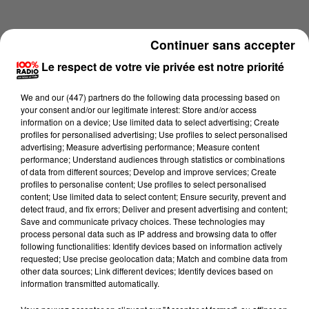
Continuer sans accepter
Le respect de votre vie privée est notre priorité
We and
our (447) partners
do the following data processing based on
your consent and/or our legitimate interest: Store and/or access
information on a device; Use limited data to select advertising; Create
profiles for personalised advertising; Use profiles to select personalised
advertising; Measure advertising performance; Measure content
performance; Understand audiences through statistics or combinations
of data from different sources; Develop and improve services; Create
profiles to personalise content; Use profiles to select personalised
content; Use limited data to select content; Ensure security, prevent and
Lecture (2 min 16 sec)
detect fraud, and fix errors; Deliver and present advertising and content;
Save and communicate privacy choices. These technologies may
process personal data such as IP address and browsing data to offer
following functionalities: Identify devices based on information actively
requested; Use precise geolocation data; Match and combine data from
100%
other data sources; Link different devices; Identify devices based on
information transmitted automatically.
Les infos de l'Aude du 13/06/2026 à 07h00