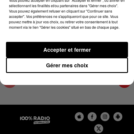
Vous pouvez accepter en cliquant sur "Accepter et fermer", ou affiner en
13 juin 2026 - 2 min 16 sec
sélectionnant les finalités et/ou partenaires dans "Gérer mes choix".
Vous pouvez également refuser en cliquant sur "Continuer sans
LES INFOS DE L'AUDE DU 13/06/2026 À
accepter". Vos préférences ne s'appliqueront que pour ce site. Vous
07H00
pouvez mettre à jour vos choix, ou retirer votre consentement à tout
moment via le lien "Gérer les cookies" situé en bas de chaque page.
Les infos de l'Aude
Accepter et fermer
Gérer mes choix