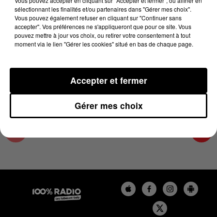
Vous pouvez accepter en cliquant sur "Accepter et fermer", ou affiner en
13 juin 2023 - 2 min 16 sec
sélectionnant les finalités et/ou partenaires dans "Gérer mes choix".
Vous pouvez également refuser en cliquant sur "Continuer sans
LES INFOS DE L'AUDE DU 13/06/2023 À
accepter". Vos préférences ne s'appliqueront que pour ce site. Vous
10H00
pouvez mettre à jour vos choix, ou retirer votre consentement à tout
moment via le lien "Gérer les cookies" situé en bas de chaque page.
Les infos de l'Aude
Accepter et fermer
Gérer mes choix