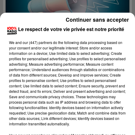
Continuer sans accepter
Le respect de votre vie privée est notre priorité
We and
our (447) partners
do the following data processing based on
your consent and/or our legitimate interest: Store and/or access
information on a device; Use limited data to select advertising; Create
profiles for personalised advertising; Use profiles to select personalised
advertising; Measure advertising performance; Measure content
performance; Understand audiences through statistics or combinations
of data from different sources; Develop and improve services; Create
profiles to personalise content; Use profiles to select personalised
content; Use limited data to select content; Ensure security, prevent and
Lecture (2 min 16 sec)
detect fraud, and fix errors; Deliver and present advertising and content;
Save and communicate privacy choices. These technologies may
process personal data such as IP address and browsing data to offer
following functionalities: Identify devices based on information actively
requested; Use precise geolocation data; Match and combine data from
100%
other data sources; Link different devices; Identify devices based on
information transmitted automatically.
100% radio les infos de l'Aude