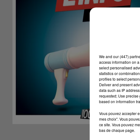
We and
our (447) partn
access information on a 
select personalised ad
statistics or combinatio
profiles to select person
Deliver and present adv
data such as IP address 
requested; Use precise g
based on information tra
Vous pouvez accepter en 
mes choix". Vous pouvez
ce site. Vous pouvez met
bas de chaque page.