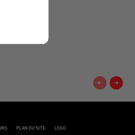
URS
PLAN DU SITE
LOGO