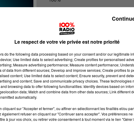
Les infos de l'Aude
Continue
Le respect de votre vie privée est notre priorité
ers
do the following data processing based on your consent and/or our legitimate int
device; Use limited data to select advertising; Create profiles for personalised adver
vertising; Measure advertising performance; Measure content performance; Unders
ns of data from different sources; Develop and improve services; Create profiles to 
alised content; Use limited data to select content; Ensure security, prevent and detect
ertising and content; Save and communicate privacy choices. These technologies
and browsing data to offer following functionalities: Identify devices based on infor
eolocation data; Match and combine data from other data sources; Link different de
nsmitted automatically.
cliquant sur "Accepter et fermer", ou affiner en sélectionnant les finalités et/ou pa
 également refuser en cliquant sur "Continuer sans accepter". Vos préférences ne 
tre à jour vos choix, ou retirer votre consentement à tout moment via le lien "Gérer 