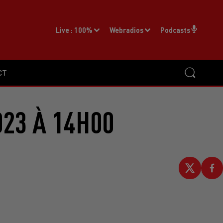
Live :
100%
Webradios
Podcasts
CT
023 À 14H00