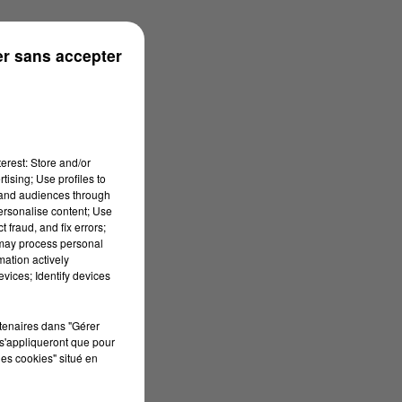
r sans accepter
erest: Store and/or
tising; Use profiles to
tand audiences through
personalise content; Use
 fraud, and fix errors;
 may process personal
mation actively
vices; Identify devices
rtenaires dans "Gérer
s'appliqueront que pour
les cookies" situé en