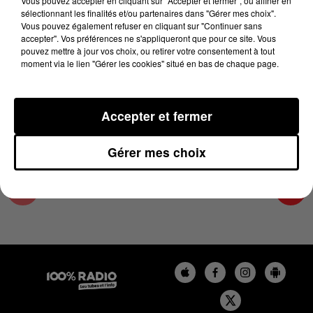
Vous pouvez accepter en cliquant sur "Accepter et fermer", ou affiner en
12 décembre 2024 - 4 min 9 sec
sélectionnant les finalités et/ou partenaires dans "Gérer mes choix".
Vous pouvez également refuser en cliquant sur "Continuer sans
LES INFOS DE L'AUDE DU 12/12/2024 À
accepter". Vos préférences ne s'appliqueront que pour ce site. Vous
08H30
pouvez mettre à jour vos choix, ou retirer votre consentement à tout
moment via le lien "Gérer les cookies" situé en bas de chaque page.
Les infos de l'Aude
Accepter et fermer
Gérer mes choix