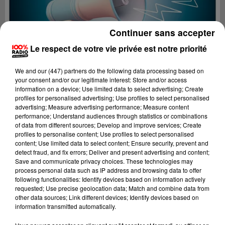
Continuer sans accepter
Le respect de votre vie privée est notre priorité
We and
our (447) partners
do the following data processing based on
your consent and/or our legitimate interest: Store and/or access
information on a device; Use limited data to select advertising; Create
profiles for personalised advertising; Use profiles to select personalised
advertising; Measure advertising performance; Measure content
performance; Understand audiences through statistics or combinations
of data from different sources; Develop and improve services; Create
profiles to personalise content; Use profiles to select personalised
content; Use limited data to select content; Ensure security, prevent and
Lecture (4 min 9 sec)
detect fraud, and fix errors; Deliver and present advertising and content;
Save and communicate privacy choices. These technologies may
process personal data such as IP address and browsing data to offer
following functionalities: Identify devices based on information actively
requested; Use precise geolocation data; Match and combine data from
100%
other data sources; Link different devices; Identify devices based on
information transmitted automatically.
100% Radio les infos de l'Aude