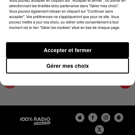
Vous pouvez accepter en cliquant sur "Accepter et fermer", ou affiner en
12 novembre 2024 - 2 min 22 sec
sélectionnant les finalités et/ou partenaires dans "Gérer mes choix".
Vous pouvez également refuser en cliquant sur "Continuer sans
LES INFOS DE L'AUDE DU 12/11/2024 À
accepter". Vos préférences ne s'appliqueront que pour ce site. Vous
11H00
pouvez mettre à jour vos choix, ou retirer votre consentement à tout
moment via le lien "Gérer les cookies" situé en bas de chaque page.
Les infos de l'Aude
Accepter et fermer
Gérer mes choix