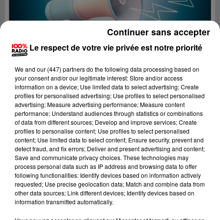
Continuer sans accepter
Le respect de votre vie privée est notre priorité
We and
our (447) partners
do the following data processing based on
your consent and/or our legitimate interest: Store and/or access
information on a device; Use limited data to select advertising; Create
profiles for personalised advertising; Use profiles to select personalised
advertising; Measure advertising performance; Measure content
performance; Understand audiences through statistics or combinations
of data from different sources; Develop and improve services; Create
profiles to personalise content; Use profiles to select personalised
content; Use limited data to select content; Ensure security, prevent and
Lecture (2 min 22 sec)
detect fraud, and fix errors; Deliver and present advertising and content;
Save and communicate privacy choices. These technologies may
process personal data such as IP address and browsing data to offer
following functionalities: Identify devices based on information actively
requested; Use precise geolocation data; Match and combine data from
100%
other data sources; Link different devices; Identify devices based on
information transmitted automatically.
100% Radio les infos de l'Aude