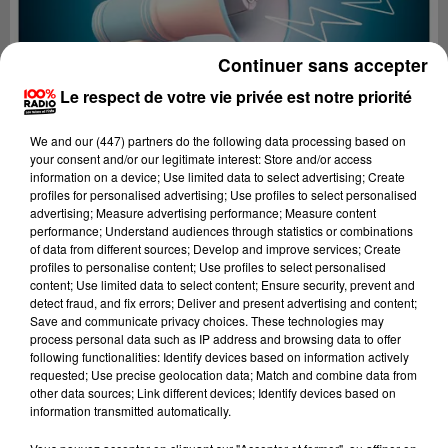
Continuer sans accepter
Le respect de votre vie privée est notre priorité
We and
our (447) partners
do the following data processing based on
your consent and/or our legitimate interest: Store and/or access
information on a device; Use limited data to select advertising; Create
profiles for personalised advertising; Use profiles to select personalised
advertising; Measure advertising performance; Measure content
performance; Understand audiences through statistics or combinations
of data from different sources; Develop and improve services; Create
profiles to personalise content; Use profiles to select personalised
content; Use limited data to select content; Ensure security, prevent and
Lecture (4 min 25 sec)
detect fraud, and fix errors; Deliver and present advertising and content;
Save and communicate privacy choices. These technologies may
process personal data such as IP address and browsing data to offer
following functionalities: Identify devices based on information actively
requested; Use precise geolocation data; Match and combine data from
100%
other data sources; Link different devices; Identify devices based on
information transmitted automatically.
100% Radio les infos de l'Aude