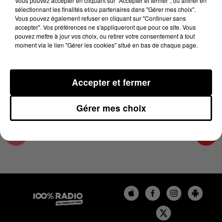
Vous pouvez accepter en cliquant sur "Accepter et fermer", ou affiner en
12 novembre 2024 - 4 min 25 sec
sélectionnant les finalités et/ou partenaires dans "Gérer mes choix".
Vous pouvez également refuser en cliquant sur "Continuer sans
LES INFOS DE L'AUDE DU 12/11/2024 À
accepter". Vos préférences ne s'appliqueront que pour ce site. Vous
07H00
pouvez mettre à jour vos choix, ou retirer votre consentement à tout
moment via le lien "Gérer les cookies" situé en bas de chaque page.
Les infos de l'Aude
Accepter et fermer
Gérer mes choix