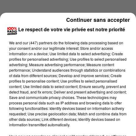
Continuer sans accepter
Le respect de votre vie privée est notre priorité
We and
our (447) partners
do the following data processing based on
your consent and/or our legitimate interest: Store and/or access
information on a device; Use limited data to select advertising; Create
profiles for personalised advertising; Use profiles to select personalised
advertising; Measure advertising performance; Measure content
performance; Understand audiences through statistics or combinations
of data from different sources; Develop and improve services; Create
profiles to personalise content; Use profiles to select personalised
content; Use limited data to select content; Ensure security, prevent and
Lecture (4 min 14 sec)
detect fraud, and fix errors; Deliver and present advertising and content;
Save and communicate privacy choices. These technologies may
process personal data such as IP address and browsing data to offer
following functionalities: Identify devices based on information actively
requested; Use precise geolocation data; Match and combine data from
100%
other data sources; Link different devices; Identify devices based on
information transmitted automatically.
100% Radio les infos de l'Aude