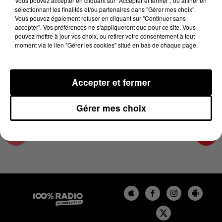
Vous pouvez accepter en cliquant sur "Accepter et fermer", ou affiner en
12 mai 2025 - 4 min 14 sec
sélectionnant les finalités et/ou partenaires dans "Gérer mes choix".
Vous pouvez également refuser en cliquant sur "Continuer sans
LES INFOS DE L'AUDE DU 12/05/2025 À
accepter". Vos préférences ne s'appliqueront que pour ce site. Vous
06H59
pouvez mettre à jour vos choix, ou retirer votre consentement à tout
moment via le lien "Gérer les cookies" situé en bas de chaque page.
Les infos de l'Aude
Accepter et fermer
Gérer mes choix