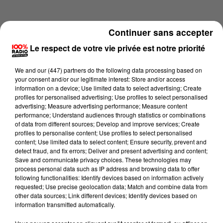
Continuer sans accepter
Le respect de votre vie privée est notre priorité
We and
our (447) partners
do the following data processing based on
your consent and/or our legitimate interest: Store and/or access
information on a device; Use limited data to select advertising; Create
profiles for personalised advertising; Use profiles to select personalised
advertising; Measure advertising performance; Measure content
performance; Understand audiences through statistics or combinations
of data from different sources; Develop and improve services; Create
profiles to personalise content; Use profiles to select personalised
content; Use limited data to select content; Ensure security, prevent and
Lecture (4 min 18 sec)
detect fraud, and fix errors; Deliver and present advertising and content;
Save and communicate privacy choices. These technologies may
process personal data such as IP address and browsing data to offer
following functionalities: Identify devices based on information actively
requested; Use precise geolocation data; Match and combine data from
100%
other data sources; Link different devices; Identify devices based on
information transmitted automatically.
Les infos de l'Aude du 10/06/2026 à 07h30