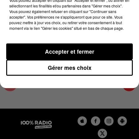
Vous pouvez accepter en cliquant sur "Accepter et fermer", ou affiner en
10 juin 2026 - 4 min 18 sec
sélectionnant les finalités et/ou partenaires dans "Gérer mes choix".
Vous pouvez également refuser en cliquant sur "Continuer sans
LES INFOS DE L'AUDE DU 10/06/2026 À
accepter". Vos préférences ne s'appliqueront que pour ce site. Vous
07H30
pouvez mettre à jour vos choix, ou retirer votre consentement à tout
moment via le lien "Gérer les cookies" situé en bas de chaque page.
Les infos de l'Aude
Accepter et fermer
Gérer mes choix