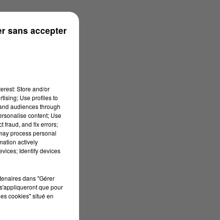
r sans accepter
erest: Store and/or
tising; Use profiles to
tand audiences through
personalise content; Use
 fraud, and fix errors;
 may process personal
mation actively
vices; Identify devices
rtenaires dans "Gérer
s'appliqueront que pour
les cookies" situé en