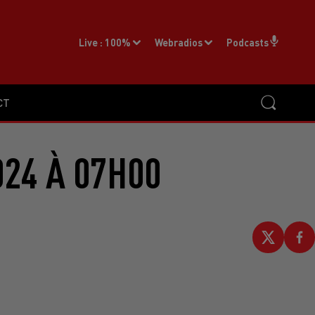
Live :
100%
Webradios
Podcasts
CT
024 À 07H00