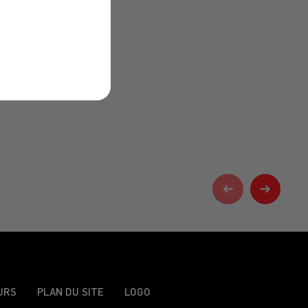
URS
PLAN DU SITE
LOGO