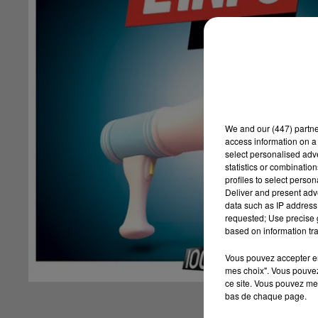
We and
our (447) partn
access information on a 
select personalised ad
statistics or combinatio
profiles to select person
Deliver and present adv
data such as IP address 
requested; Use precise g
based on information tra
Vous pouvez accepter en 
mes choix". Vous pouvez
ce site. Vous pouvez met
bas de chaque page.