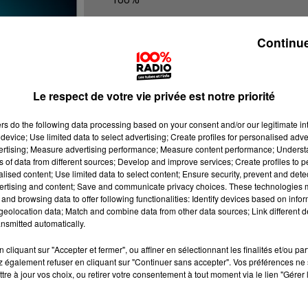
100% Radio les infos de l'Aude
Continue
Le respect de votre vie privée est notre priorité
ers
do the following data processing based on your consent and/or our legitimate int
device; Use limited data to select advertising; Create profiles for personalised adver
vertising; Measure advertising performance; Measure content performance; Unders
ns of data from different sources; Develop and improve services; Create profiles to 
alised content; Use limited data to select content; Ensure security, prevent and detect
ertising and content; Save and communicate privacy choices. These technologies
and browsing data to offer following functionalities: Identify devices based on infor
eolocation data; Match and combine data from other data sources; Link different de
nsmitted automatically.
cliquant sur "Accepter et fermer", ou affiner en sélectionnant les finalités et/ou pa
 également refuser en cliquant sur "Continuer sans accepter". Vos préférences ne 
tre à jour vos choix, ou retirer votre consentement à tout moment via le lien "Gérer 