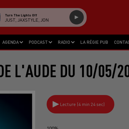
Turn The Lights Off
JUST, JAXSTYLE, JON
AGENDA
PODCAST
RADIO
LA RÉGIE PUB
CONTA
DE L'AUDE DU 10/05/2
Lecture (4 min 24 sec)
100%