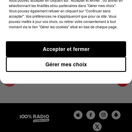
Vous pouvez accepter en cliquant sur "Accepter et fermer", ou affiner en
10 avril 2025 - 4 min 11 sec
sélectionnant les finalités et/ou partenaires dans "Gérer mes choix".
Vous pouvez également refuser en cliquant sur "Continuer sans
LES INFOS DE L'AUDE DU 10/04/2025 À
accepter". Vos préférences ne s'appliqueront que pour ce site. Vous
18H00
pouvez mettre à jour vos choix, ou retirer votre consentement à tout
moment via le lien "Gérer les cookies" situé en bas de chaque page.
Les infos de l'Aude
Accepter et fermer
Gérer mes choix