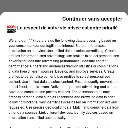
Continuer sans accepter
Le respect de votre vie privée est notre priorité
We and
our (447) partners
do the following data processing based on
your consent and/or our legitimate interest: Store and/or access
information on a device; Use limited data to select advertising; Create
profiles for personalised advertising; Use profiles to select personalised
advertising; Measure advertising performance; Measure content
performance; Understand audiences through statistics or combinations
of data from different sources; Develop and improve services; Create
profiles to personalise content; Use profiles to select personalised
content; Use limited data to select content; Ensure security, prevent and
Lecture (4 min 11 sec)
detect fraud, and fix errors; Deliver and present advertising and content;
Save and communicate privacy choices. These technologies may
process personal data such as IP address and browsing data to offer
following functionalities: Identify devices based on information actively
requested; Use precise geolocation data; Match and combine data from
100%
other data sources; Link different devices; Identify devices based on
information transmitted automatically.
100% Radio les infos de l'Aude